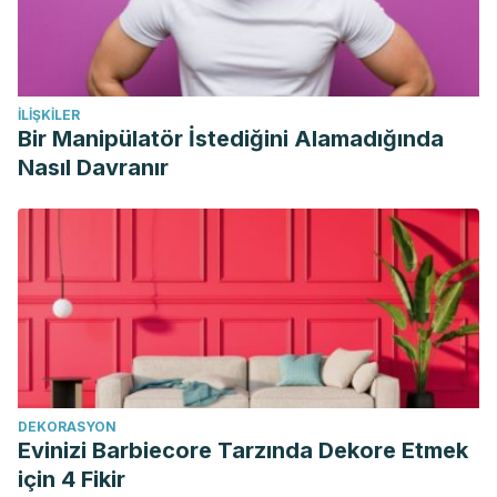
miocardio. Rev. CES Med 2012. 26 (1): 107-120. [Online]
Avaiable
at: http://www.scielo.org.co/pdf/cesm/v26n1/v26n1a10.pdf
İLIŞKILER
Bir Manipülatör İstediğini Alamadığında
Nasıl Davranır
DEKORASYON
Evinizi Barbiecore Tarzında Dekore Etmek
için 4 Fikir