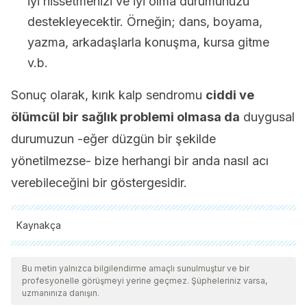
iyi hissetmenizi ve iyi olma durumunuzu
destekleyecektir. Örneğin; dans, boyama,
yazma, arkadaşlarla konuşma, kursa gitme
v.b.
Sonuç olarak, kırık kalp sendromu
ciddi ve
ölümcül bir sağlık problemi olmasa da
duygusal
durumuzun -eğer düzgün bir şekilde
yönetilmezse- bize herhangi bir anda nasıl acı
verebileceğini bir göstergesidir.
Kaynakça
Tüm alıntı yapılan kaynaklar, kalitelerini, güvenilirliklerini,
güncelliklerini ve geçerliliklerini sağlamak için ekibimiz
Bu metin yalnızca bilgilendirme amaçlı sunulmuştur ve bir
profesyonelle görüşmeyi yerine geçmez. Şüpheleriniz varsa,
tarafından derinlemesine incelendi. Bu makalenin bibliyografisi
uzmanınıza danışın.
güvenilir ve akademik veya bilimsel doğruluğa sahip olarak