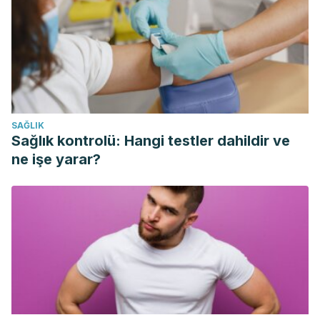
(Chloroform). 2016. Available
at:
https://www.atsdr.cdc.gov/es/phs/es_phs6.html.
Accessed
10/28, 2018.
EPA. Agencia de Protección Ambiental de Estados Unidos.
2018. Available at:
https://espanol.epa.gov/
. Accessed
10/28, 2018.
SAĞLIK
Wikipedia. Agencia de Protección Ambiental (Estados
Sağlık kontrolü: Hangi testler dahildir ve
Unidos). 2018. Available
ne işe yarar?
at:
https://es.wikipedia.org/wiki/Agencia_de_Protecci%C3%B
10/28, 2018.