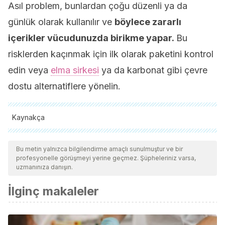
Asıl problem, bunlardan çoğu düzenli ya da
günlük olarak kullanılır ve
böylece zararlı
içerikler vücudunuzda birikme yapar.
Bu
risklerden kaçınmak için ilk olarak paketini kontrol
edin veya
elma sirkesi
ya da karbonat gibi çevre
dostu alternatiflere yönelin.
Kaynakça
Tüm alıntı yapılan kaynaklar, kalitelerini, güvenilirliklerini,
güncelliklerini ve geçerliliklerini sağlamak için ekibimiz
Bu metin yalnızca bilgilendirme amaçlı sunulmuştur ve bir
profesyonelle görüşmeyi yerine geçmez. Şüpheleriniz varsa,
tarafından derinlemesine incelendi. Bu makalenin bibliyografisi
uzmanınıza danışın.
güvenilir ve akademik veya bilimsel doğruluğa sahip olarak
İlginç makaleler
kabul edildi.
ATSDR (Agencia para Sustancias Tóxicas y el Registro de
Enfermedades). Resúmenes de Salud Pública – Cloroformo