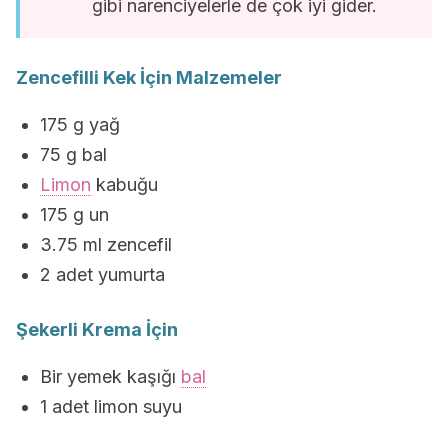
gibi narenciyelerle de çok iyi gider.
Zencefilli Kek İçin Malzemeler
175 g yağ
75 g bal
Limon
kabuğu
175 g un
3.75 ml zencefil
2 adet yumurta
Şekerli Krema İçin
Bir yemek kaşığı
bal
1 adet limon suyu