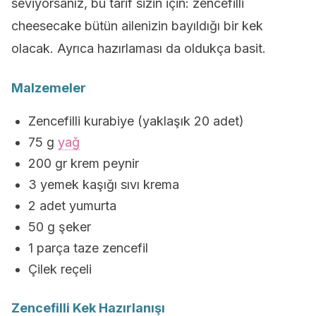
seviyorsanız, bu tarif sizin için: zencefilli
cheesecake bütün ailenizin bayıldığı bir kek
olacak. Ayrıca hazırlaması da oldukça basit.
Malzemeler
Zencefilli kurabiye (yaklaşık 20 adet)
75 g
yağ
200 gr krem peynir
3 yemek kaşığı sıvı krema
2 adet yumurta
50 g şeker
1 parça taze zencefil
Çilek reçeli
Zencefilli Kek Hazırlanışı