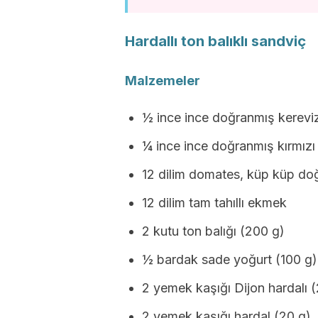
Hardallı ton balıklı sandviç
Malzemeler
½ ince ince doğranmış kereviz
¼ ince ince doğranmış kırmızı
12 dilim domates, küp küp do
12 dilim tam tahıllı ekmek
2 kutu ton balığı (200 g)
½ bardak sade yoğurt (100 g)
2 yemek kaşığı Dijon hardalı 
2 yemek kaşığı hardal (20 g)