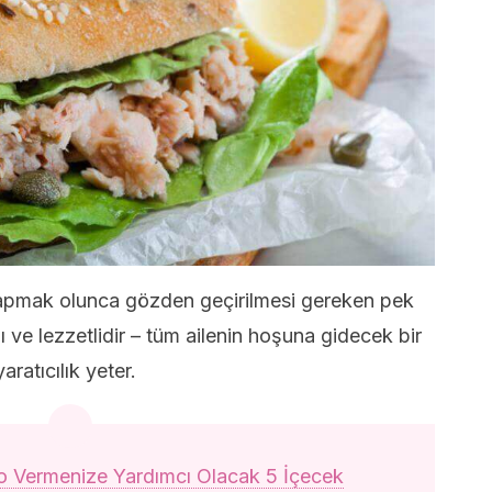
yapmak olunca gözden geçirilmesi gereken pek
 ve lezzetlidir – tüm ailenin hoşuna gidecek bir
aratıcılık yeter.
lo Vermenize Yardımcı Olacak 5 İçecek