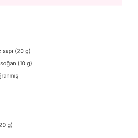
 sapı (20 g)
 soğan (10 g)
ğranmış
(20 g)