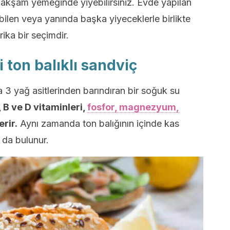
eya akşam yemeğinde yiyebilirsiniz. Evde yapılan
ilen veya yanında başka yiyeceklerle birlikte
arika bir seçimdir.
i ton balıklı sandviç
3 yağ asitlerinden barındıran bir soğuk su
 B ve D vitaminleri,
fosfor, magnezyum,
erir.
Aynı zamanda ton balığının içinde kas
 da bulunur.