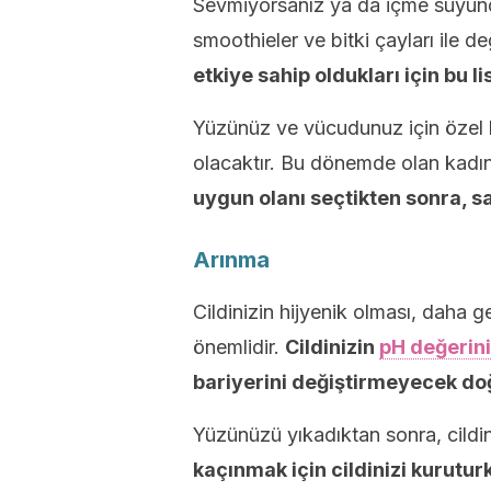
Sevmiyorsanız ya da içme suyunda
smoothieler ve bitki çayları ile değ
etkiye sahip oldukları için bu li
Yüzünüz ve vücudunuz için özel bi
olacaktır. Bu dönemde olan kadınla
uygun olanı seçtikten sonra, s
Arınma
Cildinizin hijyenik olması, daha 
önemlidir.
Cildinizin
pH değerini
bariyerini değiştirmeyecek do
Yüzünüzü yıkadıktan sonra, cildin
kaçınmak için cildinizi kurutu