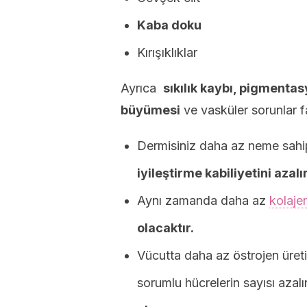
Kaba doku
Kırışıklıklar
Ayrıca
sıkılık kaybı, pigmentasy
büyümesi
ve vasküler sorunlar fa
Dermisiniz daha az neme sahip
iyileştirme kabiliyetini azalır
Aynı zamanda daha az
kolaje
olacaktır.
Vücutta daha az östrojen üretim
sorumlu hücrelerin sayısı azalı