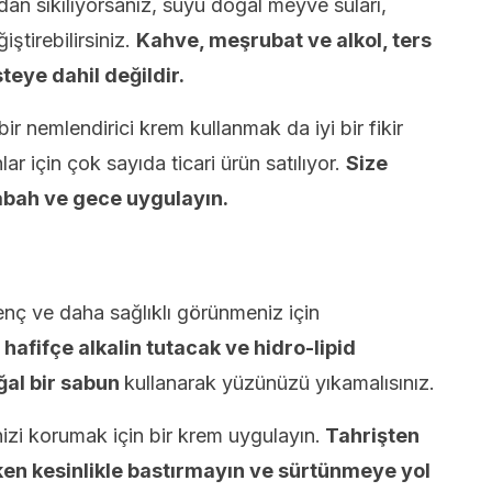
n sıkılıyorsanız, suyu doğal meyve suları,
iştirebilirsiniz.
Kahve, meşrubat ve alkol, ters
steye dahil değildir.
r nemlendirici krem kullanmak da iyi bir fikir
r için çok sayıda ticari ürün satılıyor.
Size
abah ve gece uygulayın.
genç ve daha sağlıklı görünmeniz için
hafifçe alkalin tutacak ve hidro-lipid
ğal bir sabun
kullanarak yüzünüzü yıkamalısınız.
izi korumak için bir krem uygulayın.
Tahrişten
rken kesinlikle bastırmayın ve sürtünmeye yol