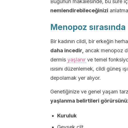
Bugünün makalesinde, bu süre i
nemlendirebileceğinizi
anlatmak
Menopoz sırasında c
Bir kadının cildi, bir erkeğin her
daha incedir,
ancak menopoz dön
dermis
yaşlanır
ve temel fonksiyo
ısısını düzenlemek, cildi güneş ı
depolamak yer alıyor.
Genetiğinize ve genel yaşam tarz
yaşlanma belirtileri görürsünü
Kuruluk
Gevşek cilt