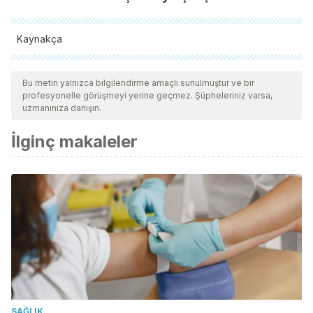
Kaynakça
Tüm alıntı yapılan kaynaklar, kalitelerini, güvenilirliklerini,
güncelliklerini ve geçerliliklerini sağlamak için ekibimiz
Bu metin yalnızca bilgilendirme amaçlı sunulmuştur ve bir
profesyonelle görüşmeyi yerine geçmez. Şüpheleriniz varsa,
tarafından derinlemesine incelendi. Bu makalenin bibliyografisi
uzmanınıza danışın.
güvenilir ve akademik veya bilimsel doğruluğa sahip olarak
İlginç makaleler
kabul edildi.
Bosch, A. (2004). Acidez y Antiácidos.
Educación Sanitaria
.
SAĞLIK