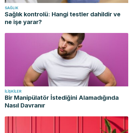
from https://accessmedicina.mhmedical.com/content.aspx?
SAĞLIK
bookid=1498&sectionid=99962670
Sağlık kontrolü: Hangi testler dahildir ve
Filippa, R., Toso, A., Cordero, J., & Olivos, P. (n.d.).
ne işe yarar?
Intoxicacion por Haloperidol (Haldol ).
Vista de Intoxiación opioide | Biociencias. (n.d.). Retrieved
September 7, 2020, from
https://revistas.unilibre.edu.co/index.php/biociencias/article
Panagopoulos, Nikolaos, et al. “Pancoast tumors:
characteristics and preoperative assessment.”
Journal of
thoracic disease
6.Suppl 1 (2014): S108.
Carrera, Maria Alicia Vera, et al. “Manejo de intoxicación
İLIŞKILER
por opioides.”
RECIMUNDO
3.4 (2019): 494-510.
Bir Manipülatör İstediğini Alamadığında
Garófalo, Mariano, and Germán Píccolo. “CAPÍTULO 3
Nasıl Davranır
Efectos oculares adversos provocados por
medicamentos.”
Manual práctico: optometría clínica
: 43.