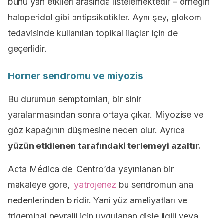
bunu yan etkileri arasında listelemektedir – örneğin
haloperidol gibi antipsikotikler. Aynı şey, glokom
tedavisinde kullanılan topikal ilaçlar için de
geçerlidir.
Horner sendromu ve miyozis
Bu durumun semptomları, bir sinir
yaralanmasından sonra ortaya çıkar. Miyozise ve
göz kapağının düşmesine neden olur. Ayrıca
yüzün etkilenen tarafındaki terlemeyi azaltır.
Acta Médica del Centro’da yayınlanan bir
makaleye göre,
iyatrojenez
bu sendromun ana
nedenlerinden biridir. Yani yüz ameliyatları ve
trigeminal nevralji için uygulanan dişle ilgili veya