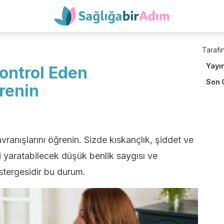
Tarafın
Yayı
Kontrol Eden
Son 
renin
avranışlarını öğrenin. Sizde kıskançlık, şiddet ve
i yaratabilecek düşük benlik saygısı ve
östergesidir bu durum.