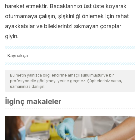
hareket etmektir. Bacaklarınızı üst üste koyarak
oturmamaya çalışın, şişkinliği önlemek için rahat
ayakkabılar ve bileklerinizi sıkmayan çoraplar
giyin.
Kaynakça
Tüm alıntı yapılan kaynaklar, kalitelerini, güvenilirliklerini,
güncelliklerini ve geçerliliklerini sağlamak için ekibimiz
Bu metin yalnızca bilgilendirme amaçlı sunulmuştur ve bir
profesyonelle görüşmeyi yerine geçmez. Şüpheleriniz varsa,
tarafından derinlemesine incelendi. Bu makalenin bibliyografisi
uzmanınıza danışın.
güvenilir ve akademik veya bilimsel doğruluğa sahip olarak
İlginç makaleler
kabul edildi.
O’Brien, J. G., Chennubhotla, S. A., & Chennubhotla, R. V.
(2005). Treatment of edema. American Family Physician.
https://doi.org/10.1001/jama.1931.02720470071030
Trayes, K. P., Studdiford, J. S., Pickle, S., & Tully, A. S.