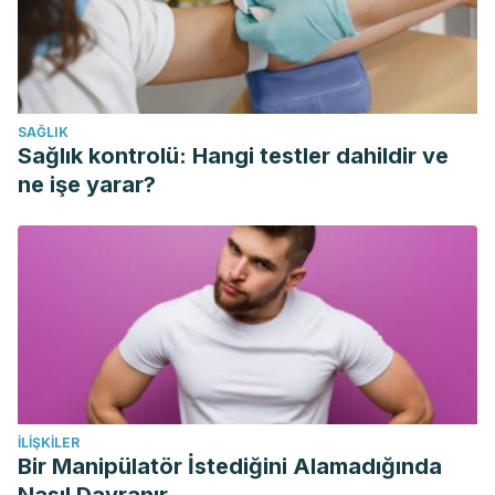
(2013). Edema: Diagnosis and management. American
Family Physician.
https://doi.org/10.1016/B978-0-12-
375083-9.00114-8
Subudhi, A. W., Askew, E. W., & Luetkemeier, M. J. (2012).
SAĞLIK
Dehydration. In Encyclopedia of Human Nutrition.
Sağlık kontrolü: Hangi testler dahildir ve
https://doi.org/10.1016/B978-0-12-375083-9.00068-4
ne işe yarar?
İLIŞKILER
Bir Manipülatör İstediğini Alamadığında