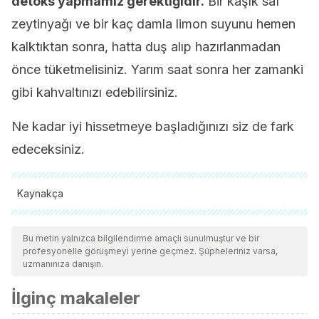
detoks yapmamız gerektiğidir.
Bir kaşık saf
zeytinyağı ve bir kaç damla limon suyunu hemen
kalktıktan sonra, hatta duş alıp hazırlanmadan
önce tüketmelisiniz. Yarım saat sonra her zamanki
gibi kahvaltınızı edebilirsiniz.
Ne kadar iyi hissetmeye başladığınızı siz de fark
edeceksiniz.
Kaynakça
Tüm alıntı yapılan kaynaklar, kalitelerini, güvenilirliklerini,
güncelliklerini ve geçerliliklerini sağlamak için ekibimiz
Bu metin yalnızca bilgilendirme amaçlı sunulmuştur ve bir
profesyonelle görüşmeyi yerine geçmez. Şüpheleriniz varsa,
tarafından derinlemesine incelendi. Bu makalenin bibliyografisi
uzmanınıza danışın.
güvenilir ve akademik veya bilimsel doğruluğa sahip olarak
İlginç makaleler
kabul edildi.
Jimenez, C., Carpena, M., Lourenço, C., Gallardo, M.,