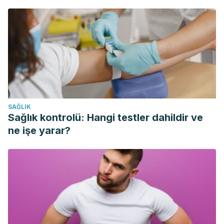
Lorenzo, J. M., Barba, F. J., Prieto, M. A., & Simal, J. (2020).
Bioactive Compounds and Quality of Extra Virgin Olive Oil.
Foods, 9
(8), 1014.
https://www.mdpi.com/2304-
8158/9/8/1014
Kato, Y., Domoto, T., Hiramitsu, M., Katagiri, T., Sato, K.,
Miyake, Y., Aoi, S., Ishihara, K., Ikeda, H., Umei, N.,
Takigawa, A., & Harada, T. (2014). Effect on blood pressure
SAĞLIK
of daily lemon ingestion and walking.
Journal of Nutrition
Sağlık kontrolü: Hangi testler dahildir ve
and Metabolism
, 912684.
ne işe yarar?
https://www.ncbi.nlm.nih.gov/pmc/articles/PMC4003767/
Klimek-Szczykutowicz, M., Szopa, A., & Ekiert, H. (2020).
Citrus limon (Lemon) Phenomenon—A Review of the
Chemistry, Pharmacological Properties, Applications in the
Modern Pharmaceutical, Food, and Cosmetics Industries,
and Biotechnological Studies.
Plants, 9
(1), 119.
https://www.mdpi.com/2223-7747/9/1/119