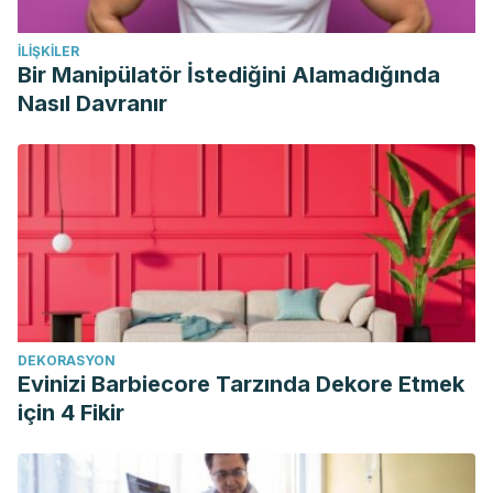
Musumeci, G., Trovato, F. M., Pichler, K., Weinberg, A. M., &
İLIŞKILER
Loreto, C., Castrogiovanni, P. (2013). Extra-virgin olive oil
Bir Manipülatör İstediğini Alamadığında
diet and mild physical activity prevent cartilage
Nasıl Davranır
degeneration in an osteoarthritis model: an in vivo and in
vitro study on lubricin expression.
The Journal of Nutritional
Biochemistry, 24
(12), 2064-75.
https://www.sciencedirect.com/science/article/abs/pii/S095
Ramos, C. I., de Lima, A. F. A., Grilli, D. G., & Cuppari, L.
(2015). The short-term effects of olive oil and flaxseed oil
for the treatment of constipation in hemodialysis
patients.
Journal of Renal Nutrition
,
25
(1), 50-56.
DEKORASYON
https://www.sciencedirect.com/science/article/abs/pii/S1051
Evinizi Barbiecore Tarzında Dekore Etmek
U. S. Department of Agriculture. (1 de abril de 2019).
Oil,
için 4 Fikir
olive, salad or cooking
.
https://fdc.nal.usda.gov/fdc-
app.html#/food-details/171413/nutrients
Vyas, N. L., Kumar, A., & Upadhyay, D. (2020). Effect of