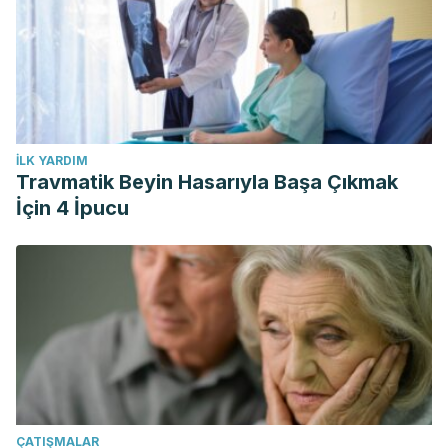
Nutrients Causing Lithogenicity of the Bile in Gall Bladder
Stone Formation and Liver Flushing with Olive Oil and
Lemon Juice.
IOSR Journal of Dental and Medical Sciences
(IOSR-JDMS), 19
(1), 56-59.
https://www.iosrjournals.org/iosr-jdms/papers/Vol19-
İLK YARDIM
issue1/Series-12/M1901125659.pdf
Travmatik Beyin Hasarıyla Başa Çıkmak
Zamora, F., Martínez, J. M., Gaforio, J. J., & Delgado, M.
İçin 4 İpucu
(2018). Effects of olive oil on blood pressure: A systematic
review and meta-analysis.
Grasas y Aceites, 69
(4), 272.
https://grasasyaceites.revistas.csic.es/index.php/grasasyacei
ÇATIŞMALAR