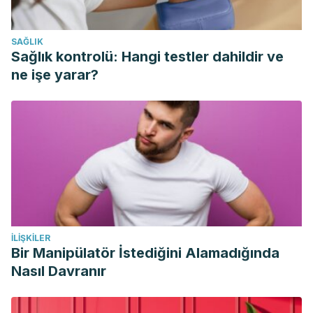
Pingitore, A., Lima, G. P., Mastorci, F., Quinones, A., Iervasi,
G., & Vassalle, C. (2015). Exercise and oxidative stress:
SAĞLIK
potential effects of antioxidant dietary strategies in
Sağlık kontrolü: Hangi testler dahildir ve
sports. Nutrition (Burbank, Los Angeles County, Calif.), 31(7-
ne işe yarar?
8), 916–922. https://doi.org/10.1016/j.nut.2015.02.005
R P Heaney, C M Weaver, R R Recker. 1988. Calcium
absorbability from spinach. The American Journal of
Clinical Nutrition. https://doi.org/10.1093/ajcn/47.4.707
Paul J. Arciero, Christopher L. Gentile,Roger Martin-
Pressman, Michael J. Ormsbee, Meghan Everett, Lauren
Zwicky and Christine A. Steele. 2006. Increased Dietary
Protein and Combined High Intensity Aerobic and
İLIŞKILER
Resistance Exercise Improves Body Fat Distribution and
Bir Manipülatör İstediğini Alamadığında
Cardiovascular Risk Factors. International Journal of Sport
Nasıl Davranır
Nutrition and Exercise Metabolism.
https://journals.humankinetics.com/view/journals/ijsnem/16/4/ar