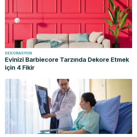
p373.xml
K. P. Sampath Kumar; Debjit Bhowmik; S. Duraivel; M.
Umadevi. 2012. Traditional and Medicinal Uses of Banana.
Journal of Pharmacognosy and Phytochemistry.
https://www.phytojournal.com/vol1Issue3/Issue_sept_2012/9.1.
Kathleen M. Zelman. Good Eggs: For Nutrition, They’re
DEKORASYON
Hard to Beat. WebMD.
Evinizi Barbiecore Tarzında Dekore Etmek
https://www.webmd.com/diet/features/good-eggs-for-
için 4 Fikir
nutrition-theyre-hard-to-beat#1