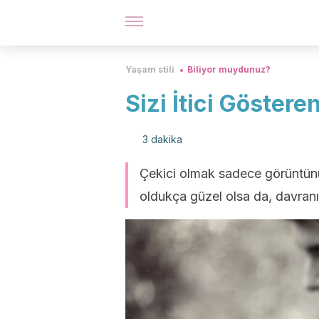
Yaşam stili
Biliyor muydunuz?
Sizi İtici Göster
3 dakika
Çekici olmak sadece görüntünüzl
oldukça güzel olsa da, davranışl