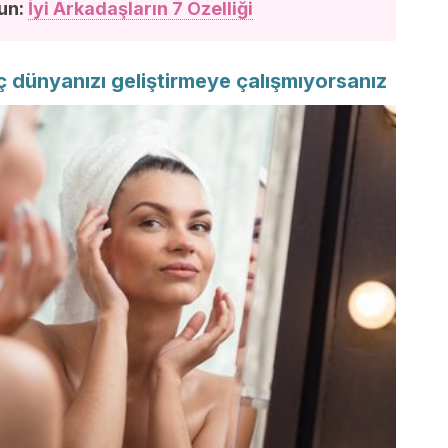
un:
İyi Arkadaşların 7 Özelliği
iç dünyanızı geliştirmeye çalışmıyorsanız