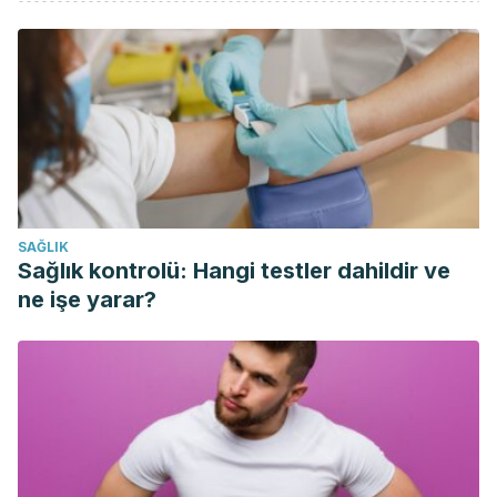
Association, A. P. (2013).
DSM 5
.
American Journal of
Psychiatry
(p. 991).
https://doi.org/10.1176/appi.books.9780890425596.744053
Díaz-Atienza, F., García Pablos, C., & Martín Romera, A.
(2004). Diagnóstico precoz de los Trastornos
Generalizados del Desarrollo.
Revista de Psiquiatría y
Psicología Del Niño y Del Adolescente
,
4
(2), 127–144.
Retrieved from
SAĞLIK
http://psiquiatriainfantil.org/numero5/autismo.pdf
Sağlık kontrolü: Hangi testler dahildir ve
Pinardi,
Beatriz A.
Liliana E.
Romagnoli,
Silvia
ne işe yarar?
S.
Bonzani,
Perla
Robert,
Gonzalo J.
Ferreyra.
Síndrome de
Lesch-
Nyhan
https://www.sciencedirect.com/science/article/pii/S0
via
%3Dihub
Severgnini. (2006). Trastornos generalizados del
desarrollo .
Arch Pediatr Urug 2006; 77(2): 167-169
,
77
(2),