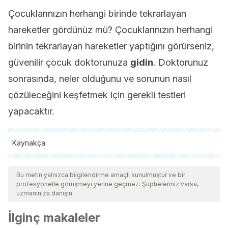
Çocuklarınızın herhangi birinde tekrarlayan
hareketler gördünüz mü? Çocuklarınızın herhangi
birinin tekrarlayan hareketler yaptığını görürseniz,
güvenilir çocuk doktorunuza
gidin
. Doktorunuz
sonrasında, neler olduğunu ve sorunun nasıl
çözüleceğini keşfetmek için gerekli testleri
yapacaktır.
Kaynakça
Tüm alıntı yapılan kaynaklar, kalitelerini, güvenilirliklerini,
güncelliklerini ve geçerliliklerini sağlamak için ekibimiz
Bu metin yalnızca bilgilendirme amaçlı sunulmuştur ve bir
profesyonelle görüşmeyi yerine geçmez. Şüpheleriniz varsa,
tarafından derinlemesine incelendi. Bu makalenin bibliyografisi
uzmanınıza danışın.
güvenilir ve akademik veya bilimsel doğruluğa sahip olarak
İlginç makaleler
kabul edildi.