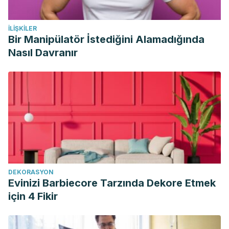
167–169. Retrieved from
http://www.aeped.es/sites/default/files/documentos/trastorno
İLIŞKILER
Tijero-Merino, B., Gómez-Esteban, J. C., & Zarranz, J. J.
Bir Manipülatör İstediğini Alamadığında
(2009). Tics y síndrome de Gilles de la Tourette. Revista
Nasıl Davranır
de Neurologia.
Giraldo, B. O., & Carrillo, L. B. (2010). Tics: los trastornos del
movimiento más frecuentes en los niños.
Iatreia
,
23
(4),
386-399.
DEKORASYON
Evinizi Barbiecore Tarzında Dekore Etmek
için 4 Fikir