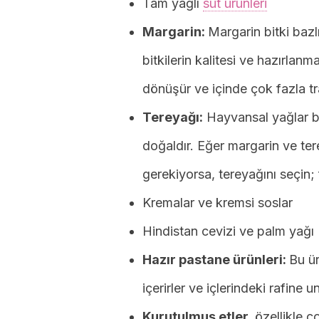
Tam yağlı
süt ürünleri
Margarin:
Margarin bitki bazl
bitkilerin kalitesi ve hazırlan
dönüşür ve içinde çok fazla tra
Tereyağı:
Hayvansal yağlar b
doğaldır. Eğer margarin ve te
gerekiyorsa, tereyağını seçin;
Kremalar ve kremsi soslar
Hindistan cevizi ve palm yağı
Hazır pastane ürünleri:
Bu ü
içerirler ve içlerindeki rafine u
Kurutulmuş etler,
özellikle ç