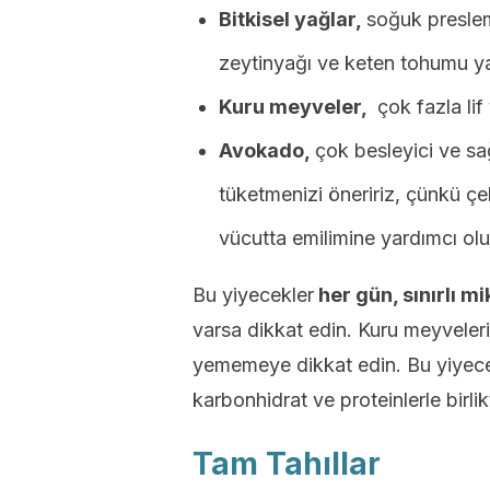
Bitkisel yağlar,
soğuk preslem
zeytinyağı ve keten tohumu y
Kuru meyveler,
çok fazla lif 
Avokado,
çok besleyici ve sa
tüketmenizi öneririz, çünkü çe
vücutta emilimine yardımcı olu
Bu yiyecekler
her gün, sınırlı mi
varsa dikkat edin. Kuru meyveleri
yememeye dikkat edin. Bu yiyecek
karbonhidrat ve proteinlerle birlik
Tam Tahıllar