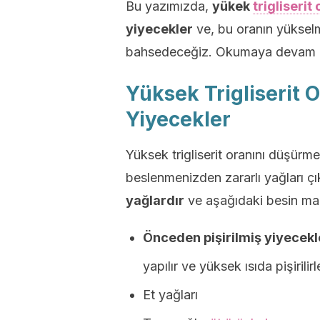
Bu yazımızda,
yükek
trigliserit
yiyecekler
ve, bu oranın yüksel
bahsedeceğiz. Okumaya devam 
Yüksek Trigliserit O
Yiyecekler
Yüksek trigliserit oranını düşürm
beslenmenizden zararlı yağları çı
yağlardır
ve aşağıdaki besin mad
Önceden pişirilmiş yiyecekl
yapılır ve yüksek ısıda pişirilirl
Et yağları