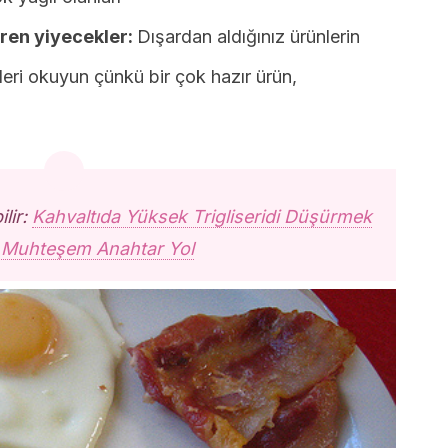
eren yiyecekler:
Dışardan aldığınız ürünlerin
ileri okuyun çünkü bir çok hazır ürün,
ilir:
Kahvaltıda Yüksek Trigliseridi Düşürmek
6 Muhteşem Anahtar Yol