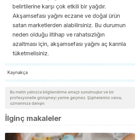
belirtilerine karşı çok etkili bir yağdır.
Akşamsefası yağını eczane ve doğal ürün
satan marketlerden alabilirsiniz. Bu durumun
neden olduğu iltihap ve rahatsızlığın
azaltması için, akşamsefası yağını aç karınla
tüketmelisiniz.
Kaynakça
Tüm alıntı yapılan kaynaklar, kalitelerini, güvenilirliklerini,
güncelliklerini ve geçerliliklerini sağlamak için ekibimiz
Bu metin yalnızca bilgilendirme amaçlı sunulmuştur ve bir
profesyonelle görüşmeyi yerine geçmez. Şüpheleriniz varsa,
tarafından derinlemesine incelendi. Bu makalenin bibliyografisi
uzmanınıza danışın.
güvenilir ve akademik veya bilimsel doğruluğa sahip olarak
İlginç makaleler
kabul edildi.
General, C. (2006). Conceptos actuales en colitis ulcerativa
crónica inespecífica.