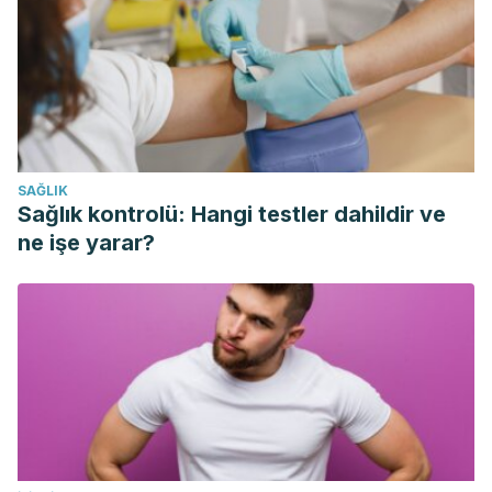
Otero Regino, W., González, A., & Gomez Zuleta, M.
(2009). Prevalencia de diferentes tipos de colitis en
personas adultas mayores.
Rev Col Gastroenterol
Pérez Lázaro del Valle, Macías Abraham Consuelo, Torres
Leyva Isabel, Socarrás Ferrer Bertha B, Marsán Suárez
Vianed, Sánchez Segura Miriam. Effect in vitro of Spirulina
SAĞLIK
on the immune response. Rev Cubana Hematol Inmunol
Sağlık kontrolü: Hangi testler dahildir ve
Hemoter [Internet]. 2002 Ago; 18( 2 ). Disponible en:
ne işe yarar?
http://scielo.sld.cu/scielo.php?
script=sci_arttext&pid=S0864-
02892002000200006&lng=es