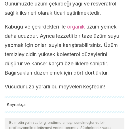
Günümüzde üzüm çekirdeği yağı ve resveratrol
sağlık iksirleri olarak ticarileştirilmektedir.
Kabuğu ve çekirdekleri ile
organik
üzüm yemek
daha ucuzdur. Ayrıca lezzetli bir taze üzüm suyu
yapmak için onları suyla karıştırabilirsiniz. Üzüm
temizleyicidir, yüksek kolesterol düzeylerini
düşürür ve kanser karşıtı özelliklere sahiptir.
Bağırsakları düzenlemek için dört dörtlüktür.
Vücudunuza yararlı bu meyveleri keşfedin!
Kaynakça
Tüm alıntı yapılan kaynaklar, kalitelerini, güvenilirliklerini,
güncelliklerini ve geçerliliklerini sağlamak için ekibimiz
Bu metin yalnızca bilgilendirme amaçlı sunulmuştur ve bir
profesyonelle görüşmeyi yerine geçmez. Şüpheleriniz varsa,