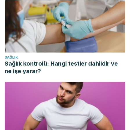
grains. Journal of Agricultural and Food Chemistry.
https://doi.org/10.1021/jf0205099
Katz, D. L. (2001). A Scientific Review of the Health Benefits
of Oats. Public Health.
https://doi.org/10.1007/978-3-642-
19231-9
Meydani, M. (2009). Potential health benefits of
avenanthramides of oats. Nutrition Reviews.
SAĞLIK
https://doi.org/10.1111/j.1753-4887.2009.00256.x
Sağlık kontrolü: Hangi testler dahildir ve
Clemens, R., & Van Klinken, B. J. W. (2014). Oats, more than
ne işe yarar?
just a whole grain: An introduction. In British Journal of
Nutrition.
https://doi.org/10.1017/S0007114514002712