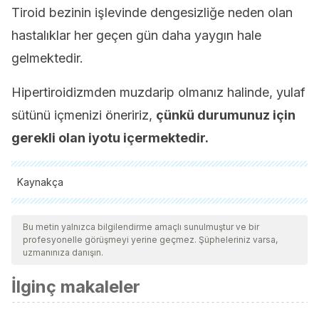
Tiroid bezinin işlevinde dengesizliğe neden olan
hastalıklar her geçen gün daha yaygın hale
gelmektedir.
Hipertiroidizmden muzdarip olmanız halinde, yulaf
sütünü içmenizi öneririz,
çünkü durumunuz için
gerekli olan iyotu içermektedir.
Kaynakça
Tüm alıntı yapılan kaynaklar, kalitelerini, güvenilirliklerini,
güncelliklerini ve geçerliliklerini sağlamak için ekibimiz
Bu metin yalnızca bilgilendirme amaçlı sunulmuştur ve bir
profesyonelle görüşmeyi yerine geçmez. Şüpheleriniz varsa,
tarafından derinlemesine incelendi. Bu makalenin bibliyografisi
uzmanınıza danışın.
güvenilir ve akademik veya bilimsel doğruluğa sahip olarak
İlginç makaleler
kabul edildi.
Adom, K. K., & Liu, R. H. (2002). Antioxidant activity of