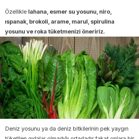
Özellikle
lahana, esmer su yosunu, niro,
ıspanak, brokoli, arame, marul, spirulina
yosunu ve roka tüketmenizi öneririz.
Deniz yosunu ya da deniz bitkilerinin pek yaygın
tüketilen gıdalar olmadığı ortadadır fakat onlara bir