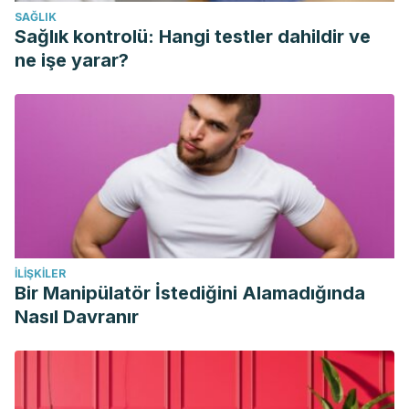
SAĞLIK
Revenga F. Las verrugas. Medicina Integral. 2001; 37(9):
Sağlık kontrolü: Hangi testler dahildir ve
395-403.
ne işe yarar?
İLIŞKILER
Bir Manipülatör İstediğini Alamadığında
Nasıl Davranır