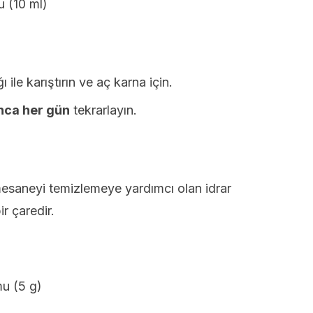
u (10 ml)
ile karıştırın ve aç karna için.
nca her gün
tekrarlayın.
mesaneyi temizlemeye yardımcı olan idrar
r çaredir.
mu (5 g)