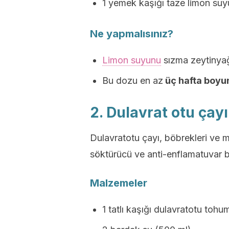
1 yemek kaşığı taze limon suy
Ne yapmalısınız?
Limon suyunu
sızma zeytinyağı 
Bu dozu en az
üç hafta boyu
2. Dulavrat otu çayı
Dulavratotu çayı, böbrekleri ve 
söktürücü ve anti-enflamatuvar bi
Malzemeler
1 tatlı kaşığı dulavratotu tohu