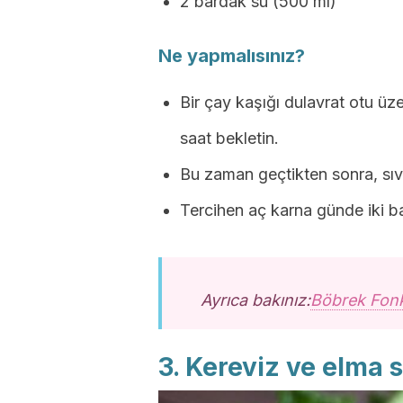
2 bardak su (500 ml)
Ne yapmalısınız?
Bir çay kaşığı dulavrat otu üz
saat bekletin.
Bu zaman geçtikten sonra, sıvı
Tercihen aç karna günde iki ba
Ayrıca bakınız:
Böbrek Fonk
3. Kereviz ve elma 