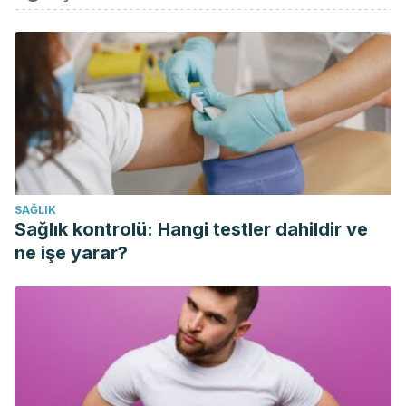
Facione, P. (2007). Pensamiento Crítico:¿ Qué es y por qué
es importante.
Insight assessment
,
22
, 23-56.
Vendrell I Morancho, Mireia, & Rodríguez Mantilla, Jesús
Miguel. (2020). Pensamiento Crítico: conceptualización y
relevancia en el seno de la educación superior.
Revista de
la educación superior
,
49
(194), 9-25. Epub 27 de
noviembre de
2020.https://doi.org/10.36857/resu.2020.194.1121
SAĞLIK
Tamayo A., Oscar Eugenio, & Zona, Rodolfo, & Loaiza Z.,
Sağlık kontrolü: Hangi testler dahildir ve
Yasaldez Eder (2015). EL PENSAMIENTO CRÍTICO EN LA
ne işe yarar?
EDUCACIÓN. ALGUNAS CATEGORÍAS CENTRALES EN SU
ESTUDIO.. Revista Latinoamericana de Estudios Educativos
(Colombia), 11(2),111-133.[fecha de Consulta 23 de
Noviembre de 2021]. ISSN: 1900-9895. Disponible en:
https://www.redalyc.org/articulo.oa?id=134146842006