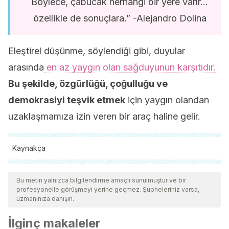
Böylece, çabucak herhangi bir yere varır…
özellikle de sonuçlara.” -Alejandro Dolina
Eleştirel düşünme, söylendiği gibi, duyular
arasında
en az yaygın olan sağduyunun karşıtıdır.
Bu şekilde, özgürlüğü, çoğulluğu ve
demokrasiyi teşvik etmek
için yaygın olandan
uzaklaşmamıza izin veren bir araç haline gelir.
Kaynakça
Tüm alıntı yapılan kaynaklar, kalitelerini, güvenilirliklerini,
güncelliklerini ve geçerliliklerini sağlamak için ekibimiz
Bu metin yalnızca bilgilendirme amaçlı sunulmuştur ve bir
profesyonelle görüşmeyi yerine geçmez. Şüpheleriniz varsa,
tarafından derinlemesine incelendi. Bu makalenin bibliyografisi
uzmanınıza danışın.
güvenilir ve akademik veya bilimsel doğruluğa sahip olarak
İlginç makaleler
kabul edildi.