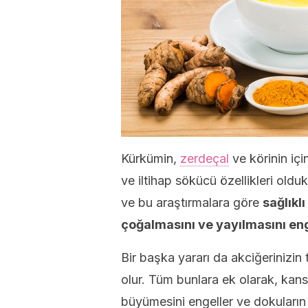
Kürkümin,
zerdeçal
ve körinin içi
ve iltihap sökücü özellikleri old
ve bu araştırmalara göre
sağlıkl
çoğalmasını ve yayılmasını eng
Bir başka yararı da akciğerinizin
olur. Tüm bunlara ek olarak, kans
büyümesini engeller ve dokuların i