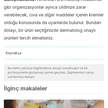
gibi organizasyonlar ayrıca cildinize zarar
verebilecek, cıva ve diğer maddeler içeren kremler
olduğu konusunda da uyarılarda bulunur. Bundan
dolayı, bir ürün seçtiğinizde dermatolog onaylı
ürünleri tercih etmelisiniz.
Kaynakça
Tüm alıntı yapılan kaynaklar, kalitelerini, güvenilirliklerini,
güncelliklerini ve geçerliliklerini sağlamak için ekibimiz
Bu metin yalnızca bilgilendirme amaçlı sunulmuştur ve bir
profesyonelle görüşmeyi yerine geçmez. Şüpheleriniz varsa,
tarafından derinlemesine incelendi. Bu makalenin bibliyografisi
uzmanınıza danışın.
güvenilir ve akademik veya bilimsel doğruluğa sahip olarak
İlginç makaleler
kabul edildi.
NHS foundation trust. (2017). Creams to depigment your
skin. Guy’s and St Thomas’ NHS Foundation Trust.