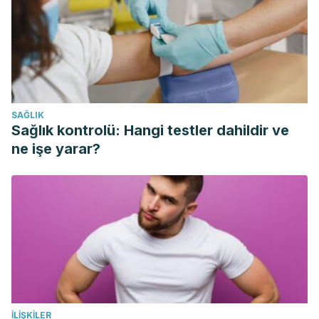
Retrieved on March 27, 2020 from
https://www.guysandstthomas.nhs.uk/resources/patient-
information/pharmacy/creams-to-depigment-your-skin.pdf
American Academy of Dermatology Association. (2020).
HOW TO FADE DARK SPOTS IN SKIN OF COLOR. Retrieved
on March 27, 2020 from
SAĞLIK
https://www.aad.org/public/everyday-care/skin-care-
Sağlık kontrolü: Hangi testler dahildir ve
secrets/routine/fade-dark-spots
ne işe yarar?
Drugs.com. (2020). Topical depigmenting agents.
Retrieved on March 27, 2020 from
https://www.drugs.com/drug-class/topical-depigmenting-
agents.html
İLIŞKILER