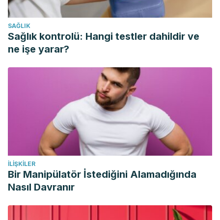
https://www.uptodate.com/contents/pathophysiology-
clinical-features-and-diagnosis-of-migraine-in-children?
SAĞLIK
search=migra%C3%B1a&source=search_result&selectedTitle
Sağlık kontrolü: Hangi testler dahildir ve
Barnes NP. Migraine headache in children.
BMJ Clin Evid
.
ne işe yarar?
2015;2015:0318. Published 2015 Jun 5.
Amy Gelfand, Migraine in kids is not just a bad headache,
retrieved on 18 June 2020,
https://migraineresearchfoundation.org/about-
migraine/migraine-in-kids-and-teens/
Ahmed S, Tabassum S, Rahman SM, et al. Migraine in
Children: A Review.
Mymensingh Med J
. 2016;25(3):589-
596.
İLIŞKILER
Bir Manipülatör İstediğini Alamadığında
Nasıl Davranır