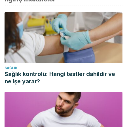
Cabezas Zabala, C. C., Hernández Torres, B. C., &
Vargas Zárate, M. (2016)
. Azúcares adicionados a los
alimentos: efectos en la salud y regulación mundial.
Revisión de la literatura. Revista de La Facultad de
Medicina.
https://doi.org/10.15446/revfacmed.v64n2.52143
NCBI. (Consulta 2018)
. DIETARY SALT INTAKE AND
HYPERTENSION. Online
[
https://www.ncbi.nlm.nih.gov/pmc/articles/PMC4105387/
].
SAĞLIK
Scielo.org. (Consulta 2018)
. AZÚCARES ADICIONADOS A
Sağlık kontrolü: Hangi testler dahildir ve
LOS ALIMENTOS. Online
ne işe yarar?
[
http://www.scielo.org.co/pdf/rfmun/v64n2/v64n2a17.pdf
].