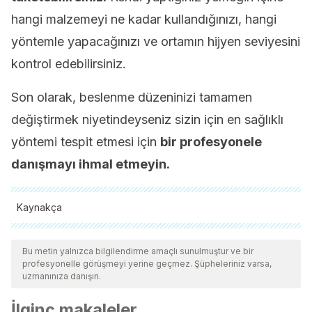
hangi malzemeyi ne kadar kullandığınızı, hangi
yöntemle yapacağınızı ve ortamın hijyen seviyesini
kontrol edebilirsiniz.
Son olarak, beslenme düzeninizi tamamen
değiştirmek niyetindeyseniz sizin için en sağlıklı
yöntemi tespit etmesi için
bir profesyonele
danışmayı ihmal etmeyin.
Kaynakça
Tüm alıntı yapılan kaynaklar, kalitelerini, güvenilirliklerini,
güncelliklerini ve geçerliliklerini sağlamak için ekibimiz
Bu metin yalnızca bilgilendirme amaçlı sunulmuştur ve bir
profesyonelle görüşmeyi yerine geçmez. Şüpheleriniz varsa,
tarafından derinlemesine incelendi. Bu makalenin bibliyografisi
uzmanınıza danışın.
güvenilir ve akademik veya bilimsel doğruluğa sahip olarak
İlginç makaleler
kabul edildi.