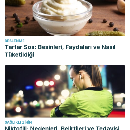
BESLENME
Tartar Sos: Besinleri, Faydaları ve Nasıl
Tüketildiği
SAĞLIKLI ZIHIN
Niktofili: Nedenleri, Belirtileri ve Tedavisi