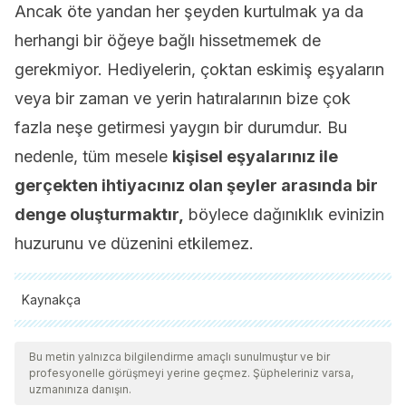
Ancak öte yandan her şeyden kurtulmak ya da
herhangi bir öğeye bağlı hissetmemek de
gerekmiyor. Hediyelerin, çoktan eskimiş eşyaların
veya bir zaman ve yerin hatıralarının bize çok
fazla neşe getirmesi yaygın bir durumdur. Bu
nedenle, tüm mesele
kişisel eşyalarınız ile
gerçekten ihtiyacınız olan şeyler arasında bir
denge oluşturmaktır,
böylece dağınıklık evinizin
huzurunu ve düzenini etkilemez.
Kaynakça
Tüm alıntı yapılan kaynaklar, kalitelerini, güvenilirliklerini,
güncelliklerini ve geçerliliklerini sağlamak için ekibimiz
Bu metin yalnızca bilgilendirme amaçlı sunulmuştur ve bir
profesyonelle görüşmeyi yerine geçmez. Şüpheleriniz varsa,
tarafından derinlemesine incelendi. Bu makalenin bibliyografisi
uzmanınıza danışın.
güvenilir ve akademik veya bilimsel doğruluğa sahip olarak