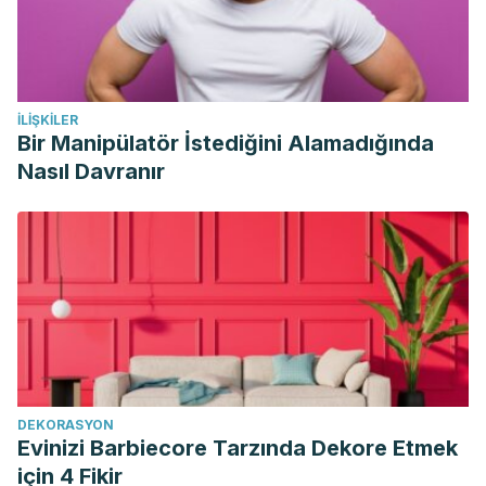
Ormazábal A y Vilaseca M. El laboratorio en el diagnóstico
de las enfermedades raras. Servicio de Bioquímica.
Departamento de errores congénitos del metabolismo.
2008. Disponible en: http://scielo.isciii.es/scielo.php?
İLIŞKILER
script=sci_arttext&pid=S1137-66272008000400007
Bir Manipülatör İstediğini Alamadığında
Avellaneda A, Pérez A, Allés P, Gutiérrez M, Izquierdo M.
Nasıl Davranır
Percepción de las enfermedades raras por el médico de
atención primaria.
Science direct
. 2012. Disponible en:
https://doi.org/10.1016/j.semerg.2012.02.011
Sánchez F y García M. Enfermedades raras: el reto de la
medicina en el siglo XXI. 2008. Disponible en:
http://scielo.isciii.es/scielo.php?
script=sci_arttext&pid=S1137-66272008000400001
DEKORASYON
Evinizi Barbiecore Tarzında Dekore Etmek
için 4 Fikir