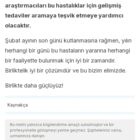
araştırmacıları bu hastalıklar için gelişmiş
tedaviler aramaya teşvik etmeye yardımcı
olacaktır.
Şubat ayının son günü kutlanmasına rağmen, yılın
herhangi bir günü bu hastaların yararına herhangi
bir faaliyette bulunmak için iyi bir zamandır.
Birliktelik iyi bir çözümdür ve bu bizim elimizde.
Birlikte daha güçlüyüz!
Kaynakça
Tüm alıntı yapılan kaynaklar, kalitelerini, güvenilirliklerini,
güncelliklerini ve geçerliliklerini sağlamak için ekibimiz
Bu metin yalnızca bilgilendirme amaçlı sunulmuştur ve bir
profesyonelle görüşmeyi yerine geçmez. Şüpheleriniz varsa,
tarafından derinlemesine incelendi. Bu makalenin bibliyografisi
uzmanınıza danışın.