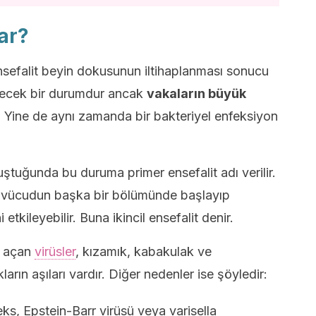
çar?
ensefalit beyin dokusunun iltihaplanması sonucu
bilecek bir durumdur ancak
vakaların büyük
. Yine de aynı zamanda bir bakteriyel enfeksiyon
tuğunda bu duruma primer ensefalit adı verilir.
vücudun başka bir bölümünde başlayıp
tkileyebilir. Buna ikincil ensefalit denir.
l açan
virüsler
, kızamık, kabakulak ve
ların aşıları vardır. Diğer nedenler ise şöyledir:
s, Epstein-Barr virüsü veya varisella