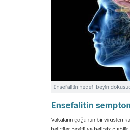
Ensefalitin hedefi beyin dokusu
Ensefalitin semptom
Vakaların çoğunun bir virüsten k
belirtiler çeşitli ve belirsiz olabil