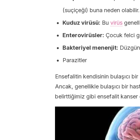
(suçiçeği) buna neden olabilir.
Kuduz virüsü:
Bu
virüs
genelli
Enterovirüsler:
Çocuk felci gi
Bakteriyel menenjit:
Düzgün 
Parazitler
Ensefalitin kendisinin bulaşıcı bi
Ancak, genellikle bulaşıcı bir has
belirttiğimiz gibi ensefalit kanse