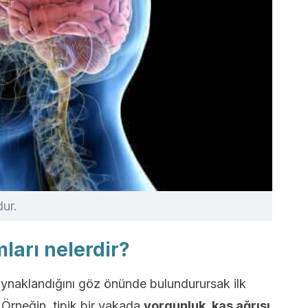
dur.
ları nelerdir?
aynaklandığını göz önünde bulundurursak ilk
ir. Örneğin, tipik bir vakada
yorgunluk, kas ağrısı