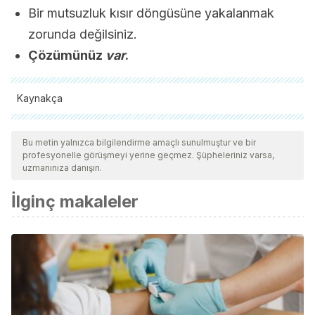
Bir mutsuzluk kısır döngüsüne yakalanmak
zorunda değilsiniz.
Çözümünüz
var
.
Kaynakça
Tüm alıntı yapılan kaynaklar, kalitelerini, güvenilirliklerini,
güncelliklerini ve geçerliliklerini sağlamak için ekibimiz
Bu metin yalnızca bilgilendirme amaçlı sunulmuştur ve bir
profesyonelle görüşmeyi yerine geçmez. Şüpheleriniz varsa,
tarafından derinlemesine incelendi. Bu makalenin bibliyografisi
uzmanınıza danışın.
güvenilir ve akademik veya bilimsel doğruluğa sahip olarak
İlginç makaleler
kabul edildi.
Patricia J. Morokqff &
Ruth Gillilland, “
Stress, sexual
functioning, and marital satisfaction”,
The Journal of Sex
Research
, Volume 30, 1993 – Issue 1
K. E. Andersson, G. Wagner, “Physiology of penile
erection”,
Psychological Review,
Volume 75
Issue 1
January