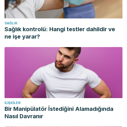
1995
Pages 191-236
Chris G. McMahon, “Premature ejaculation”,
Indian J Urol
.
2007 Apr-Jun; 23(2): 97–108.
SAĞLIK
Sağlık kontrolü: Hangi testler dahildir ve
ne işe yarar?
İLIŞKILER
Bir Manipülatör İstediğini Alamadığında
Nasıl Davranır