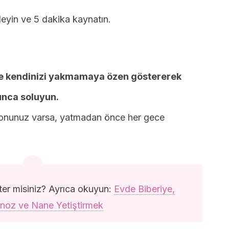
kleyin ve 5 dakika kaynatın.
 ve kendinizi yakmamaya özen göstererek
unca soluyun.
iyonunuz varsa, yatmadan önce her gece
er misiniz? Ayrıca okuyun:
Evde Biberiye,
oz ve Nane Yetiştirmek