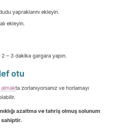
udu yapraklarını ekleyin.
lı ekleyin.
 2 – 3 dakika gargara yapın.
def otu
 almak
ta zorlanıyorsanız ve horlamayı
abilir.
anıklığı azaltma ve tahriş olmuş solunum
sahiptir.