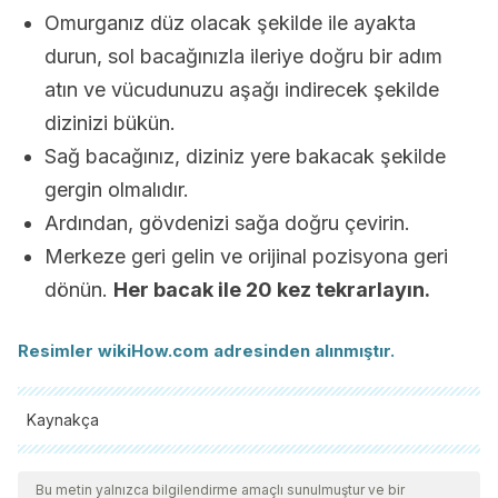
Omurganız düz olacak şekilde ile ayakta
durun, sol bacağınızla ileriye doğru bir adım
atın ve vücudunuzu aşağı indirecek şekilde
dizinizi bükün.
Sağ bacağınız, diziniz yere bakacak şekilde
gergin olmalıdır.
Ardından, gövdenizi sağa doğru çevirin.
Merkeze geri gelin ve orijinal pozisyona geri
dönün.
Her bacak ile 20 kez tekrarlayın.
Resimler wikiHow.com adresinden alınmıştır.
Kaynakça
Tüm alıntı yapılan kaynaklar, kalitelerini, güvenilirliklerini,
güncelliklerini ve geçerliliklerini sağlamak için ekibimiz
Bu metin yalnızca bilgilendirme amaçlı sunulmuştur ve bir