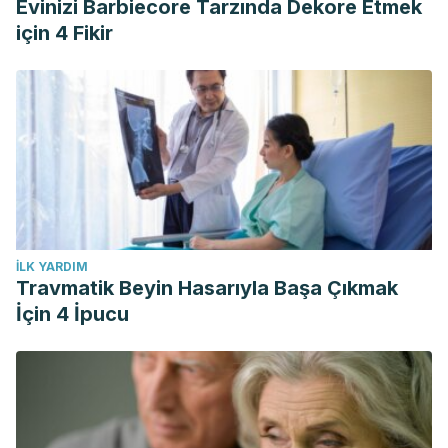
Evinizi Barbiecore Tarzında Dekore Etmek
entrenamiento.http://scielo.isciii.es/scielo.php?
için 4 Fikir
script=sci_arttext&pid=S1888-75462015000300005
García Ponce de León, Alexis.
(2019).http://scielo.sld.cu/scielo.php?
script=sci_arttext&pid=S1996-
24522019000100005&lng=es&nrm=iso&tlng=es
VV.AA. (2014). Efecto del entrenamiento de músculos
abdominales sobre la función respiratoria en adolescentes
sanos. Estudio piloto.https://scielo.conicyt.cl/scielo.php?
İLK YARDIM
script=sci_arttext&pid=S0717-73482014000400003
Travmatik Beyin Hasarıyla Başa Çıkmak
VV.AA. (2016).Efectos de un programa de ejercicio de
İçin 4 İpucu
fuerza-resistencia muscular en la capacidad funcional,
fuerza y calidad de vida de adultos con enfermedad renal
crónica en hemodiálisis.https://scielo.conicyt.cl/scielo.php?
script=sci_arttext&pid=S0034-98872016000700004