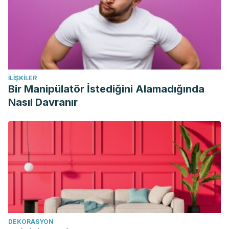
VV.AA. (2004). Alimentación saludable.
http://scielo.sld.cu/scielo.php?
script=sci_arttext&pid=S0864-03192004000100012
VV.AA. (2014). Programas de actividad física para reducir
sobrepeso y obesidad en niños y adolescentes; revisión
İLIŞKILER
sistemática.http://scielo.isciii.es/scielo.php?
Bir Manipülatör İstediğini Alamadığında
script=sci_arttext&pid=S0212-16112014001100002
Nasıl Davranır
Cohen-Quintana, Camila., Carrasco-Portiño,Mercedes.,
Manríquez-Vidal,Camilo., Bascur-Castillo, Carolina.
(2017).https://scielo.conicyt.cl/scielo.php?
script=sci_arttext&pid=S0717-75262017000500471
Cobo Cueto, LF., Fernández-García, José Carlos.,Aguilera
Crespo, J. (2011).Incidencia del sobrepeso sobre la
flexibilidad y la fuerza
explosiva.https://www.researchgate.net/publication/23599434
DEKORASYON
VV.AA. (2015).
Core stability
: evaluación y criterios para su