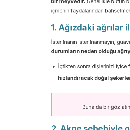
bir meyvedir.
Genellikle bütün b
içmenin faydalarından bahsetmek 
1. Ağızdaki ağrılar i
İster inanın ister inanmayın, gua
durumların neden olduğu ağrıyı
İçtikten sonra dişlerinizi iyic
hızlandıracak doğal şekerle
Buna da bir göz atı
2. Akne sebebiyle 