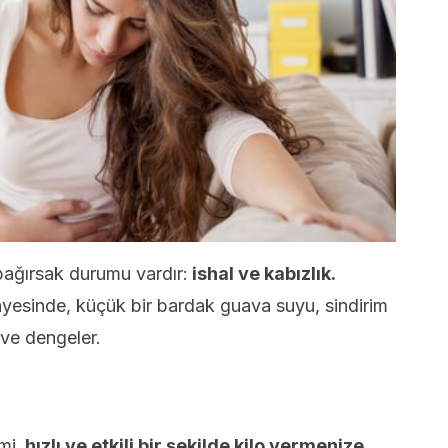
bağırsak durumu vardır:
ishal ve kabızlık.
sayesinde, küçük bir bardak guava suyu, sindirim
 ve dengeler.
mi,
hızlı ve etkili bir şekilde kilo vermenize