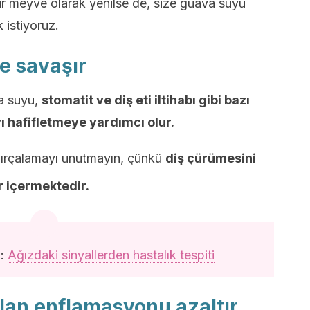
ir meyve olarak yenilse de, size guava suyu
istiyoruz.
le savaşır
va suyu,
stomatit ve diş eti iltihabı gibi bazı
 hafifletmeye yardımcı olur.
e fırçalamayı unutmayın, çünkü
diş çürümesini
r içermektedir.
n:
Ağızdaki sinyallerden hastalık tespiti
olan enflamasyonu azaltır