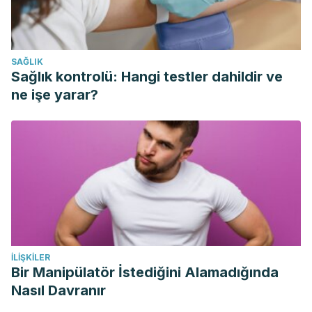
management with Intrathecal clonidine in a colon cancer
patient with Opioid hyperalgesia: Case presentation. Agri.
https://doi.org/10.5505/agri.2014.37233
SAĞLIK
Dusak, A., Atasoy, N., Demir, H., Doğan, E., Gürsoy, T.,
Sağlık kontrolü: Hangi testler dahildir ve
Sarıkaya, E., … Peroksidasyonu, L. (2017). Journal of
ne işe yarar?
Clinical and Analytical Medicine | Investigation of levels of
oxidative stress and antioxidant enzymes in colon cancers
Kolon kanserlilerde oksidatif stres ve antioksidan enzim
seviyelerinin incelenmesi. J Clin Anal Med.
https://doi.org/10.4328/JCAM.5210
İLIŞKILER
Bir Manipülatör İstediğini Alamadığında
Nasıl Davranır