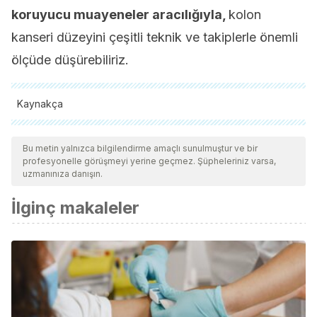
koruyucu muayeneler aracılığıyla,
kolon
kanseri düzeyini çeşitli teknik ve takiplerle önemli
ölçüde düşürebiliriz.
Kaynakça
Tüm alıntı yapılan kaynaklar, kalitelerini, güvenilirliklerini,
güncelliklerini ve geçerliliklerini sağlamak için ekibimiz
Bu metin yalnızca bilgilendirme amaçlı sunulmuştur ve bir
profesyonelle görüşmeyi yerine geçmez. Şüpheleriniz varsa,
tarafından derinlemesine incelendi. Bu makalenin bibliyografisi
uzmanınıza danışın.
güvenilir ve akademik veya bilimsel doğruluğa sahip olarak
İlginç makaleler
kabul edildi.
Gurbuz, V., Yilmaz, A., Gokce, O., & Konac, E. (2011).
Apoptotic Effects Of Cisplatin On Human Colon Cancer Cell
Line (ht29). Marmara Medical Journal.
https://doi.org/10.5472/MMJ.2011.01784.1
Pirbudak, L., Sevinç, A., Maralcan, G., & Kiliç, E. (2014). Pain