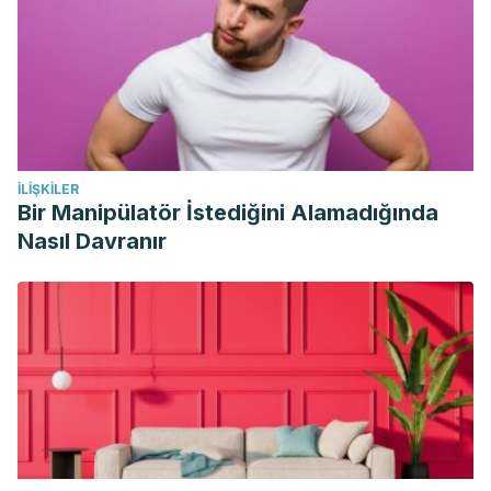
655. https://doi.org/10.4133/SAGEEP.27-089
Topping, D. (2007). Cereal complex carbohydrates and
their contribution to human health.
Journal of Cereal
Science
,
46
(3), 220–229.
https://doi.org/10.1016/j.jcs.2007.06.004
İLIŞKILER
Bir Manipülatör İstediğini Alamadığında
Nasıl Davranır