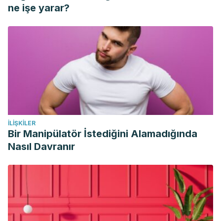
papaya
L). J. Sci. Food Agric., 83: 1279-1282. Disponible en:
ne işe yarar?
https://www.researchgate.net/publication/229493669_Caroten
_and_red-fleshed_papaya_Carica_papaya_L
Cosavalente K, Ganoza S, Ganoza M. (2016). Antocianinas
totales y capacidad antioxidante in vitro de extractos de
diferente grado etanólico del fruto de
Vacciniumcorymbosum “Arándano”.
UCV-Scientia
,
8
(1), 44–
48. Disponible en:
https://doi.org/10.18050/RevUcv-
Scientia.v8n1a5
İLIŞKILER
Domínguez D. (2010). Nutrición y ejercicio. Endocrinología
Bir Manipülatör İstediğini Alamadığında
y Nutrición. Disponible en:
Nasıl Davranır
https://www.portalesmedicos.com/publicaciones/articles/2019/
y-ejercicio.html
Meza E, Núñez B, Maldonado O. (2018). Evaluación de la
composición nutricional de alimentos procesados y
ultraprocesados de acuerdo al perfil de alimentos de la