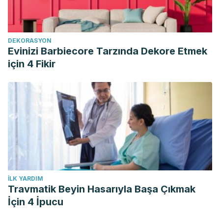
Organización Panamericana de la Salud, con énfasis en
nutrientes críticos. Memorias del Instituto de
Investigaciones de Ciencias de la Salud; Vol. 16(1).
DEKORASYON
Disponible en:
Evinizi Barbiecore Tarzında Dekore Etmek
http://archivo.bc.una.py/index.php/RIIC/article/view/1332
için 4 Fikir
Meza L, Dicovskiy L. (2020). Uso potencial de la manzanilla
matricaria chamomilla l. y experiencias en Nicaragua.
Revista Ciencia Y Tecnología El Higo
,
10
(1), 1–8. Disponible
en: https://doi.org/10.5377/elhigo.v10i1.9927
Moreira V, López A. (2006). Intolerancia a la lactosa.
Revista Española de Enfermedades Digestivas. (Madrid);
Vol. 98. N.° 2, pp. 143. Disponible en:
https://scielo.isciii.es/scielo.php?
İLK YARDIM
script=sci_arttext&pid=S1130-01082006000200009
Travmatik Beyin Hasarıyla Başa Çıkmak
Nih.gov. (Nov 2022). Ácidos grasos omega-3. Disponible
İçin 4 İpucu
en: https://ods.od.nih.gov/factsheets/Omega3FattyAcids-