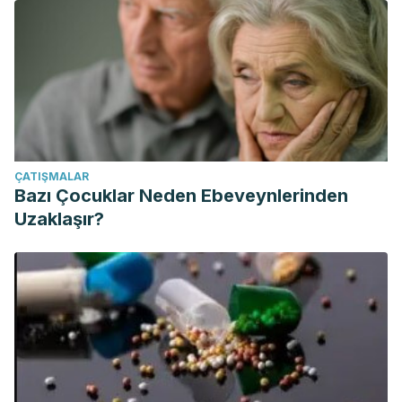
DatosEnEspanol/
Paradis M, Couture P, Gigleux I, et al. (2015). Impact of
systemic enzyme supplementation on low-grade
inflammation in humans.
Pharma Nutrition, 3
(3), 83-88.
Disponible en:
https://www.sciencedirect.com/science/article/pii/S22134344
Vázquez L, López P, López A, et al. (2017). Efectos del té
ÇATIŞMALAR
verde y su contenido de galato de epigalocatequina
Bazı Çocuklar Neden Ebeveynlerinden
(EGCG) sobre el peso corporal y la masa grasa en
Uzaklaşır?
humanos. Una revisión sistemática.
Nutrición Hospitalaria
,
34
(3), 731-737 Disponible en:
https://scielo.isciii.es/scielo.php?pid=S0212-
16112017000300731&script=sci_arttext&tlng=pt