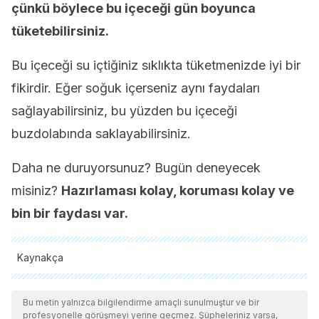
çünkü böylece bu içeceği gün boyunca
tüketebilirsiniz.
Bu içeceği su içtiğiniz sıklıkta tüketmenizde iyi bir
fikirdir. Eğer soğuk içerseniz aynı faydaları
sağlayabilirsiniz, bu yüzden bu içeceği
buzdolabında saklayabilirsiniz.
Daha ne duruyorsunuz? Bugün deneyecek
misiniz?
Hazırlaması kolay, koruması kolay ve
bin bir faydası var.
Kaynakça
Tüm alıntı yapılan kaynaklar, kalitelerini, güvenilirliklerini,
güncelliklerini ve geçerliliklerini sağlamak için ekibimiz
Bu metin yalnızca bilgilendirme amaçlı sunulmuştur ve bir
profesyonelle görüşmeyi yerine geçmez. Şüpheleriniz varsa,
tarafından derinlemesine incelendi. Bu makalenin bibliyografisi