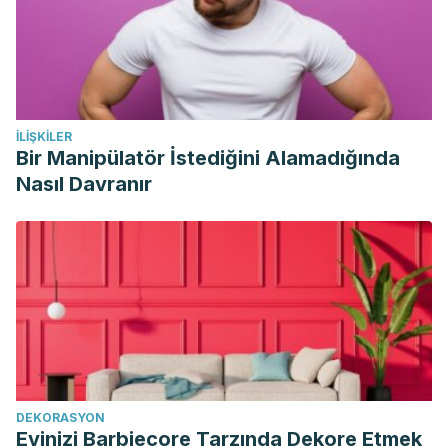
https://doi.org/10.1002/jsfa.4160
G.O, O. (2012). Functional and Physicochemical Properties
of Watermelon (Citrullus Lanatus) Seed and Seed-Oil.
IOSR
Journal of Applied Chemistry
,
2
(2), 29–31.
https://doi.org/10.9790/5736-0222931
İLIŞKILER
Bir Manipülatör İstediğini Alamadığında
Nasıl Davranır
DEKORASYON
Evinizi Barbiecore Tarzında Dekore Etmek