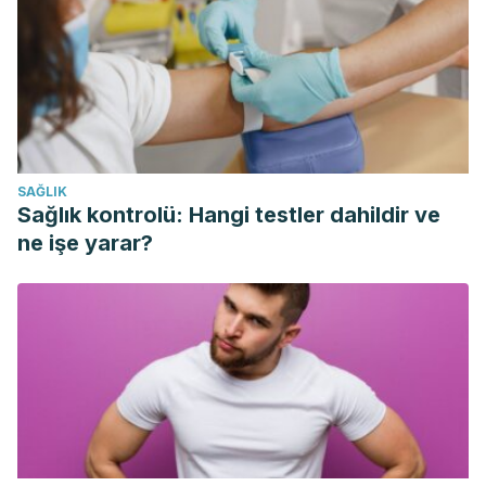
Farmacia y Sociedad, ISSN 0212-047X, Vol. 25, No. 1 (ENE),
2006, Págs. 74-77, 25(1), 74–77. Retrieved from
https://dialnet.unirioja.es/servlet/articulo?codigo=5324615
Botanical online. (n.d.)
. Propiedades medicinales del
tomillo. Retrieved January 10, 2019, from
https://www.botanical-online.com/medicinalstimo.htm
SAĞLIK
Sağlık kontrolü: Hangi testler dahildir ve
ne işe yarar?