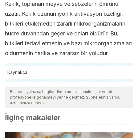
Kekik, toplanan meyve ve sebzelerin ömrünü
uzatır. Kekik özünün iyonik aktivasyon özelliği,
bitkileri etkilemeden zararlı mikroorganizmaların
hücre duvarından geçer ve onları öldürür. Bu,
bitkileri tedavi etmenin ve bazı mikroorganizmaları
öldürmenin harika ve zararsız bir yoludur.
Kaynakça
Tüm alıntı yapılan kaynaklar, kalitelerini, güvenilirliklerini,
güncelliklerini ve geçerliliklerini sağlamak için ekibimiz
Bu metin yalnızca bilgilendirme amaçlı sunulmuştur ve bir
profesyonelle görüşmeyi yerine geçmez. Şüpheleriniz varsa,
tarafından derinlemesine incelendi. Bu makalenin bibliyografisi
uzmanınıza danışın.
güvenilir ve akademik veya bilimsel doğruluğa sahip olarak
İlginç makaleler
kabul edildi.
López Luengo, M. T. (2006)
. Tomillo: propiedades
farmacológicas e indicaciones terapéuticas. Offarm: