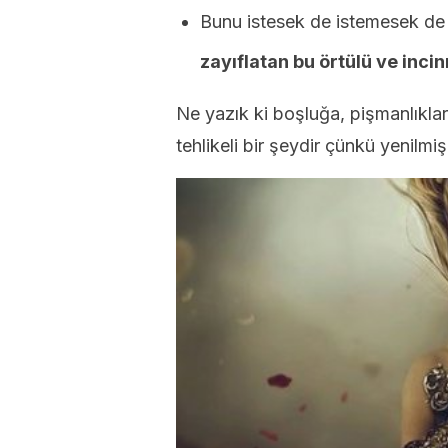
Bunu istesek de istemesek d
zayıflatan bu örtülü ve inci
Ne yazık ki boşluğa, pişmanlıklara
tehlikeli bir şeydir çünkü yenilmi