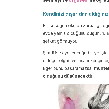
sevmeyi ve
özgüveni
de öğret
Kendinizi dışarıdan aldığın
Bir çocuğun okulda zorbalığa uğ
evde yalnız olduğunu düşünün. B
şefkat görmüyor.
Şimdi ise aynı çocuğu bir yetişk
olduğu, olgun ve insanı zenginleşt
Eğer bunu başaramazsa,
muhtem
olduğunu düşünecektir.