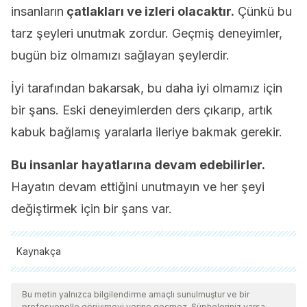
insanların
çatlakları ve izleri olacaktır.
Çünkü bu
tarz şeyleri unutmak zordur. Geçmiş deneyimler,
bugün biz olmamızı sağlayan şeylerdir.
İyi tarafından bakarsak, bu daha iyi olmamız için
bir şans. Eski deneyimlerden ders çıkarıp, artık
kabuk bağlamış yaralarla ileriye bakmak gerekir.
Bu insanlar hayatlarına devam edebilirler.
Hayatın devam ettiğini unutmayın ve her şeyi
değiştirmek için bir şans var.
Kaynakça
Tüm alıntı yapılan kaynaklar, kalitelerini, güvenilirliklerini,
güncelliklerini ve geçerliliklerini sağlamak için ekibimiz
Bu metin yalnızca bilgilendirme amaçlı sunulmuştur ve bir
profesyonelle görüşmeyi yerine geçmez. Şüpheleriniz varsa,