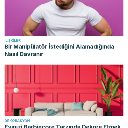
Cuadernos de Trabajo Social.
https://doi.org/10.1093/hmg/9.14.2175
İLIŞKILER
Bir Manipülatör İstediğini Alamadığında
Nasıl Davranır
DEKORASYON
Evinizi Barbiecore Tarzında Dekore Etmek