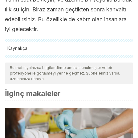
ılık su için. Biraz zaman geçtikten sonra kahvaltı
edebilirsiniz. Bu özellikle de kabız olan insanlara
iyi gelecektir.
Kaynakça
Tüm alıntı yapılan kaynaklar, kalitelerini, güvenilirliklerini,
güncelliklerini ve geçerliliklerini sağlamak için ekibimiz
Bu metin yalnızca bilgilendirme amaçlı sunulmuştur ve bir
profesyonelle görüşmeyi yerine geçmez. Şüpheleriniz varsa,
tarafından derinlemesine incelendi. Bu makalenin bibliyografisi
uzmanınıza danışın.
güvenilir ve akademik veya bilimsel doğruluğa sahip olarak
İlginç makaleler
kabul edildi.
Theise, N. (2015). Hígado Y Vesícula Biliar. In Robbins y
Cotran Patología Estructural y Funcional.
Biblioteca Nacional de Medicina de EE.UU. Enfermedades
de la vesícula biliar.
https://medlineplus.gov/spanish/gallbladderdiseases.html