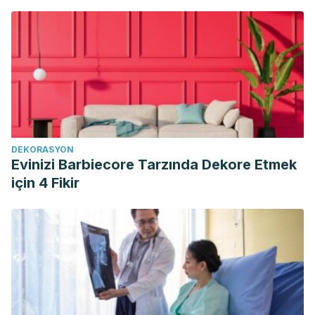
approaches to prevention and treatment of gallstones.
https://www.ncbi.nlm.nih.gov/pubmed/19803550
DEKORASYON
Evinizi Barbiecore Tarzında Dekore Etmek
için 4 Fikir