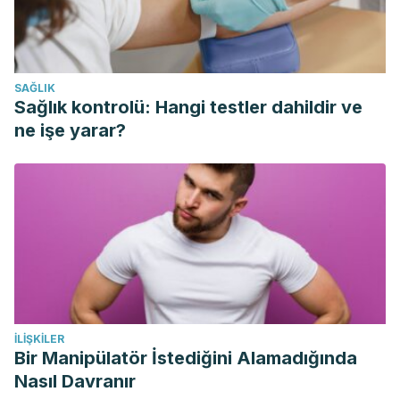
Atenodoro R. Ruiz, Jr. (2017). Vesícula biliar y vías biliares.
https://www.merckmanuals.com/es-us/hogar/trastornos-
gastrointestinales/biolog%C3%ADa-del-aparato-
SAĞLIK
digestivo/ves%C3%ADcula-biliar-y-v%C3%ADas-biliares
Sağlık kontrolü: Hangi testler dahildir ve
MedlinePlus. Colelitiasis.
ne işe yarar?
https://medlineplus.gov/spanish/ency/esp_imagepages/17039
Journal of Health, Population and Nutrition. (2015). Dietary
Patterns and Risk of Gallbladder Disease: A Hospital-based
Case-Control Study in Adult Women.
https://www.ncbi.nlm.nih.gov/pmc/articles/PMC4438647/
PCRM’S Nutrition Guide for Clinicians. Cholelithiasis.
https://nutritionguide.pcrm.org/nutritionguide/view/Nutrition_Gu
WebMD. Red Yeast Rice.
İLIŞKILER
https://www.webmd.com/cholesterol-management/red-
Bir Manipülatör İstediğini Alamadığında
yeast-rice#1
Nasıl Davranır
Altern Med Rev. 2009 Sep;14(3):258-67. Nutritional