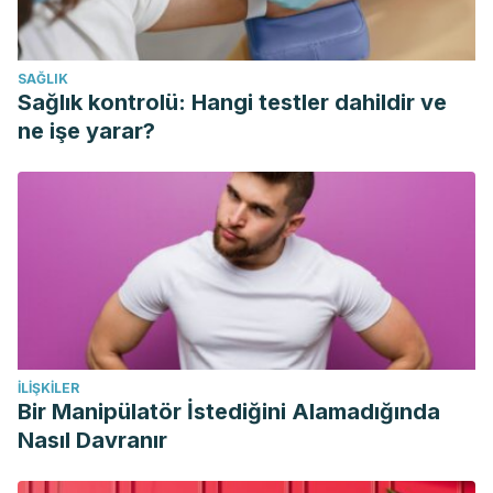
energy deficit only, independently of the method for
weight loss. Ann Nutr Metab. 2007;51(5):428-432.
SAĞLIK
doi:10.1159/000111162
Sağlık kontrolü: Hangi testler dahildir ve
Paul J. Arciero, Christopher L. Gentile,Roger Martin-
ne işe yarar?
Pressman, Michael J. Ormsbee, Meghan Everett, Lauren
Zwicky and Christine A. Steele. Increased Dietary Protein
and Combined High Intensity Aerobic and Resistance
Exercise Improves Body Fat Distribution and
Cardiovascular Risk Factors. International Journal of Sport
Nutrition and Exercise Metabolism.
https://journals.humankinetics.com/view/journals/ijsnem/16/4/ar
p373.xml?content=contentSummary-6973
İLIŞKILER
Fred B. Roby (1962) Effect of Exercise on Regional
Bir Manipülatör İstediğini Alamadığında
Subcutaneous Fat Accumulations, Research Quarterly.
Nasıl Davranır
American Association for Health, Physical Education and
Recreation, 33:2, 273-