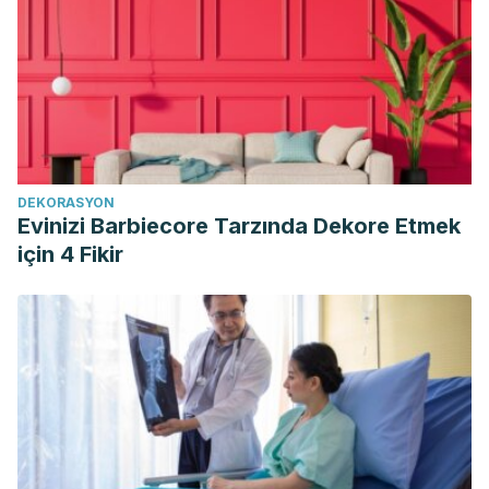
278, DOI: 10.1080/10671188.1962.10613202
Scotto di Palumbo A, Guerra E, Orlandi C, Bazzucchi I,
Sacchetti M. Effect of combined resistance and endurance
exercise training on regional fat loss. J Sports Med Phys
Fitness. 2017;57(6):794-801. doi:10.23736/S0022-
4707.16.06358-1
DEKORASYON
Recomendaciones mundiales sobre la actividad física para
Evinizi Barbiecore Tarzında Dekore Etmek
la salud. Organización Mundial de la Salud.
için 4 Fikir
https://www.who.int/dietphysicalactivity/factsheet_recommend