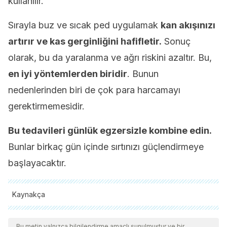
kullanılır.
Sırayla buz ve sıcak ped uygulamak
kan akışınızı
artırır ve kas gerginliğini hafifletir.
Sonuç
olarak, bu da yaralanma ve ağrı riskini azaltır. Bu,
en iyi yöntemlerden biridir
. Bunun
nedenlerinden biri de çok para harcamayı
gerektirmemesidir.
Bu tedavileri günlük egzersizle kombine edin.
Bunlar birkaç gün içinde sırtınızı güçlendirmeye
başlayacaktır.
Kaynakça
Tüm alıntı yapılan kaynaklar, kalitelerini, güvenilirliklerini,
güncelliklerini ve geçerliliklerini sağlamak için ekibimiz
Bu metin yalnızca bilgilendirme amaçlı sunulmuştur ve bir