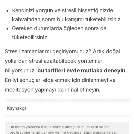
Kendinizi yorgun ve stresli hissettiğinizde
kahvaltıdan sonra bu karışımı tüketebilirsiniz.
Gereken durumlarda öğleden sonra da
tüketebilirsiniz.
Stresli zamanlar mı geçiriyorsunuz? Artık doğal
yollardan stresi azaltabilecek yöntemler
biliyorsunuz,
bu tarifleri evde mutlaka deneyin.
En iyi sonuçları elde etmek için dinlenmeyi ve
meditasyon yapmayı da ihmal etmeyin.
Kaynakça
Tüm alıntı yapılan kaynaklar, kalitelerini, güvenilirliklerini,
güncelliklerini ve geçerliliklerini sağlamak için ekibimiz
Bu metin yalnızca bilgilendirme amaçlı sunulmuştur ve bir
profesyonelle görüşmeyi yerine geçmez. Şüpheleriniz varsa,
tarafından derinlemesine incelendi. Bu makalenin bibliyografisi