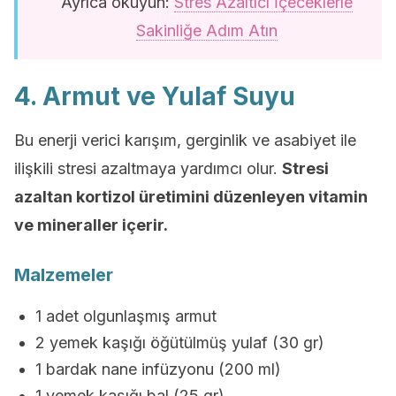
Ayrıca okuyun:
Stres Azaltıcı İçeceklerle
Sakinliğe Adım Atın
4. Armut ve Yulaf Suyu
Bu enerji verici karışım, gerginlik ve asabiyet ile
ilişkili stresi azaltmaya yardımcı olur.
Stresi
azaltan kortizol üretimini düzenleyen vitamin
ve mineraller içerir.
Malzemeler
1 adet olgunlaşmış armut
2 yemek kaşığı öğütülmüş yulaf (30 gr)
1 bardak nane infüzyonu (200 ml)
1 yemek kaşığı bal (25 gr)