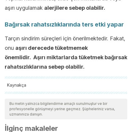
aşırı uygulamak
alerjilere sebep olabilir.
Bağırsak rahatsızlıklarında ters etki yapar
Tarçın sindirim süreçleri için önerilmektedir. Fakat,
onu
aşırı derecede tüketmemek
önemlidir.
Aşırı miktarlarda tüketmek bağırsak
rahatsızlıklarına sebep olabilir.
Kaynakça
Tüm alıntı yapılan kaynaklar, kalitelerini, güvenilirliklerini,
güncelliklerini ve geçerliliklerini sağlamak için ekibimiz
Bu metin yalnızca bilgilendirme amaçlı sunulmuştur ve bir
profesyonelle görüşmeyi yerine geçmez. Şüpheleriniz varsa,
tarafından derinlemesine incelendi. Bu makalenin bibliyografisi
uzmanınıza danışın.
güvenilir ve akademik veya bilimsel doğruluğa sahip olarak
İlginç makaleler
kabul edildi.