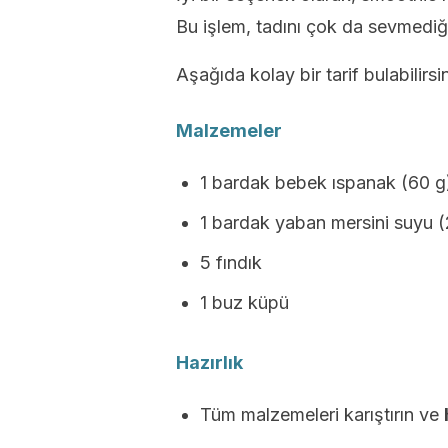
Bu işlem, tadını çok da sevmediği
Aşağıda kolay bir tarif bulabilirsin
Malzemeler
1 bardak bebek ıspanak (60 g
1 bardak yaban mersini suyu 
5 fındık
1 buz küpü
Hazırlık
Tüm malzemeleri karıştırın ve