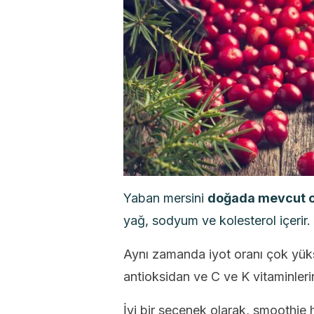
Yaban mersini
doğada mevcut ol
yağ, sodyum ve kolesterol içerir.
Aynı zamanda iyot oranı çok yüksek
antioksidan ve C ve K vitaminlerini
İyi bir seçenek olarak, smoothie h