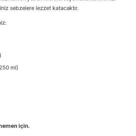
niz sebzelere lezzet katacaktır.
iz:
)
(250 ml)
hemen için.