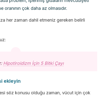
ada problem, işlenmiş gıdaların mevcudiyeti
me oranının çok daha az olmasıdır.
ıza her zaman dahil etmeniz gereken belirli
uz:
z:
Hipotiroidizm İçin 5 Bitki Çayı
si ekleyin
şmesi söz konusu olduğu zaman, vücut için çok