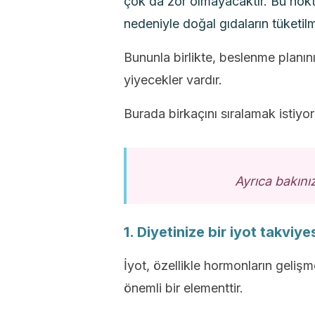
çok da zor olmayacaktır. Bu nokt
nedeniyle doğal gıdaların tüketil
Bununla birlikte, beslenme planın
yiyecekler vardır.
Burada birkaçını sıralamak istiyor
Ayrıca bakını
1. Diyetinize bir iyot takviye
İyot, özellikle hormonların geli
önemli bir elementtir.