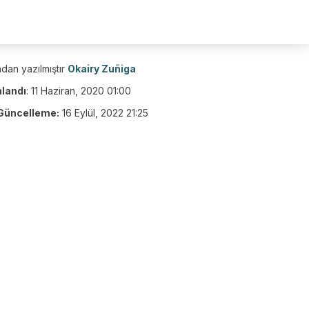
dan yazılmıştır
Okairy Zuñiga
nlandı
:
11 Haziran, 2020 01:00
Güncelleme:
16 Eylül, 2022 21:25