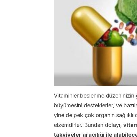
Vitaminler beslenme düzeninizin g
büyümesini desteklerler, ve bazı
yine de pek çok organın sağlıklı o
elzemdirler. Bundan dolayı,
vitam
takviyeler aracılığı ile alabilec