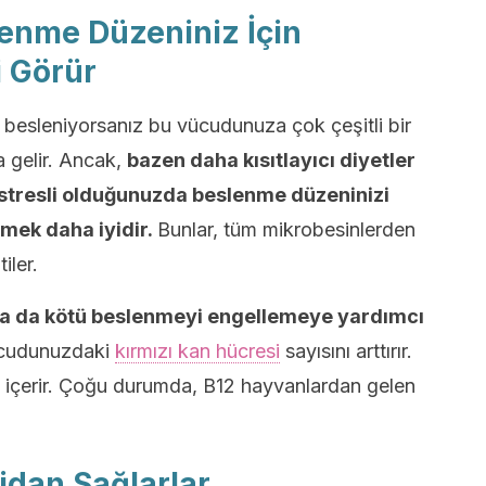
lenme Düzeniniz İçin
 Görür
de besleniyorsanız bu vücudunuza çok çeşitli bir
 gelir. Ancak,
bazen daha kısıtlayıcı diyetler
 stresli olduğunuzda beslenme düzeninizi
emek daha iyidir.
Bunlar, tüm mikrobesinlerden
iler.
a da kötü beslenmeyi engellemeye yardımcı
vücudunuzdaki
kırmızı kan hücresi
sayısını arttırır.
B12 içerir. Çoğu durumda, B12 hayvanlardan gelen
idan Sağlarlar