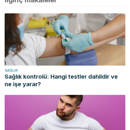
Fernandez, M., García, J. A. L., Iglesias, B. B., & Sevillano, E.
(1993). Fibra dietetica de toronja: producto natural sin
aditivos.
Alimentaria: Revista de tecnología e higiene de los
alimentos
, (247), 81-83.
Gómez Ugarte, M., Peralta Mamani, L. E., Martinez Ayala, A.
A., Paredes Fernandez, D. L., & Conde Camacho, Y. (2015).
Propiedades medicinales del pomelo, beneficios
nutricionales y su aplicación en la estética.
Revista de
SAĞLIK
Investigación e Información en Salud
,
10
, 49.
Sağlık kontrolü: Hangi testler dahildir ve
Mesa, M. G., Herrera, D. M. A., Vilas, M. M., Alfonso, C. C.,
ne işe yarar?
Carretero, J. H., Batista, A. D., & Montequiní, J. F. (2002).
Plantas cítricas en el tratamiento de enfermedades
vasculares.
Rev Cubana Angiol y Cir Vasc
,
3
(2), 39-46.