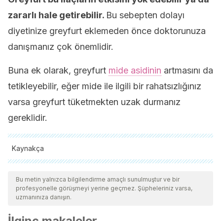
zararlı hale getirebilir.
Bu sebepten dolayı
diyetinize greyfurt eklemeden önce doktorunuza
danışmanız çok önemlidir.
Buna ek olarak, greyfurt
mide asidinin
artmasını da
tetikleyebilir, eğer mide ile ilgili bir rahatsızlığınız
varsa greyfurt tüketmekten uzak durmanız
gereklidir.
Kaynakça
Tüm alıntı yapılan kaynaklar, kalitelerini, güvenilirliklerini,
güncelliklerini ve geçerliliklerini sağlamak için ekibimiz
Bu metin yalnızca bilgilendirme amaçlı sunulmuştur ve bir
profesyonelle görüşmeyi yerine geçmez. Şüpheleriniz varsa,
tarafından derinlemesine incelendi. Bu makalenin bibliyografisi
uzmanınıza danışın.
güvenilir ve akademik veya bilimsel doğruluğa sahip olarak
İlginç makaleler
kabul edildi.