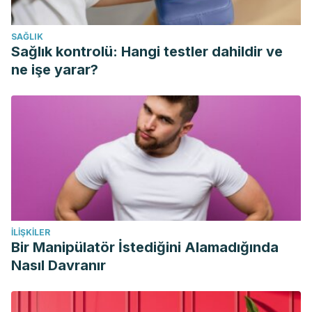
Nazzaro F, Fratianni F, Coppola R, Feo V. Essential Oils and
Antifungal Activity.
Pharmaceuticals (Basel)
. 2017;10(4):86.
SAĞLIK
Published 2017 Nov 2. doi:10.3390/ph10040086
Sağlık kontrolü: Hangi testler dahildir ve
Leyva-López N, Gutiérrez-Grijalva EP, Vazquez-Olivo G,
ne işe yarar?
Heredia JB. Essential Oils of Oregano: Biological Activity
beyond Their Antimicrobial Properties.
Molecules
.
2017;22(6):989. Published 2017 Jun 14.
Hamman, J. H. (2008, August). Composition and
applications of Aloe vera leaf gel.
Molecules
.
Bode AM, Dong Z. The Amazing and Mighty Ginger. In:
Benzie IFF, Wachtel-Galor S, editors. Herbal Medicine:
Biomolecular and Clinical Aspects. 2nd edition. Boca Raton
İLIŞKILER
(FL): CRC Press/Taylor & Francis; 2011. Chapter 7.
Bir Manipülatör İstediğini Alamadığında
Nasıl Davranır