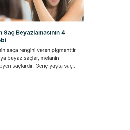
n Saç Beyazlamasının 4
bi
in saça rengini veren pigmenttir.
eya beyaz saçlar, melanin
eyen saçlardır. Genç yaşta saç
zlaması pek çok nedenden
...