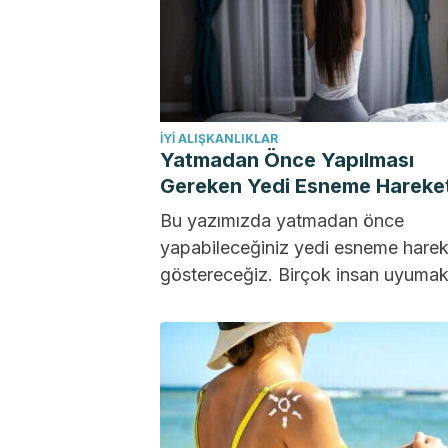
İYI ALIŞKANLIKLAR
Yatmadan Önce Yapılması
Gereken Yedi Esneme Hareket
Bu yazımızda yatmadan önce
yapabileceğiniz yedi esneme harek
göstereceğiz. Birçok insan uyumak
güçlük çeker ve bu kısa vadede y
kalitelerini...