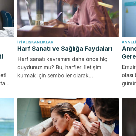
İYI ALIŞKANLIKLAR
ANNEL
Harf Sanatı ve Sağlığa Faydaları
Anne
i
Gere
Harf sanatı kavramını daha önce hiç
Emzir
duydunuz mu? Bu, harfleri iletişim
eti
olası
kurmak için semboller olarak
ta
günüm
kullanmaktan farklı olarak resim gibi...
aşam
anne 