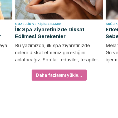
GÜZELLIK VE KIŞISEL BAKIM
SAĞLIK
İlk Spa Ziyaretinizde Dikkat
Erke
r
Edilmesi Gerekenler
Sebe
veya
Bu yazımızda, ilk spa ziyaretinizde
Melan
nelere dikkat etmeniz gerektiğini
Gri v
anlatacağız. Spa'lar tedaviler, terapiler
içerm
ve aktiviteler sunar ve amaçları
beya
rahatlamanıza yardımcı...
ortaya
Daha fazlasını yükle...