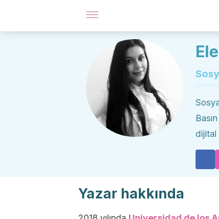
El
Sosya
Sosya
Basın
dijita
Yazar hakkında
2018 yılında
Universidad de los 