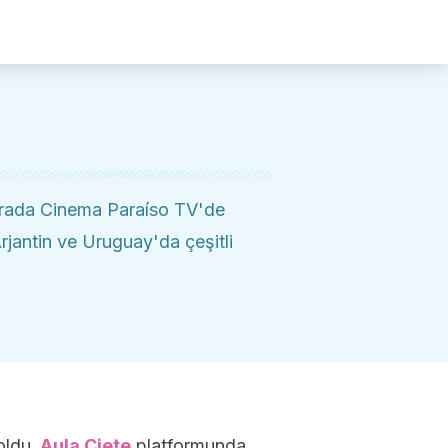
 Prada Cinema Paraíso TV'de
rjantin ve Uruguay'da çeşitli
oldu.
Aula Ciete
platformunda