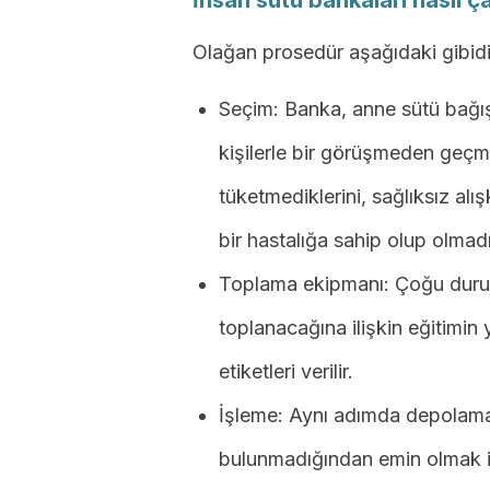
İnsan sütü bankaları nasıl ça
Olağan prosedür aşağıdaki gibidi
Seçim: Banka, anne sütü bağış
kişilerle bir görüşmeden geçmele
tüketmediklerini, sağlıksız alı
bir hastalığa sahip olup olmadı
Toplama ekipmanı: Çoğu durumd
toplanacağına ilişkin eğitimin 
etiketleri verilir.
İşleme: Aynı adımda depolama 
bulunmadığından emin olmak için