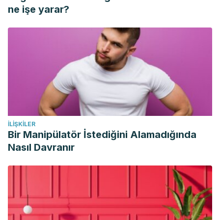
Clapé Laffita, O., & Castillo, A. A. (2011). Caracterización
ne işe yarar?
fármaco-toxicológica de la planta medicinal Sambucus
nigra subsp. canadensis (L). R. Bolli.
Revista Cubana de
Farmacia
,
45
(4), 586-596.
Pérez Machín, M., Sueiro, M. L., de la Cruz, A., Boffill, M. A.,
Morón, F., Méndez, O. R., & Cárdenas, J. (2011). Uso
tradicional de plantas medicinales con acción diurética en
el Municipio de Quemado de Güines, Cuba.
Revista de
Biología Tropical
,
59
(4), 1859-1867.
İLIŞKILER
Waizel-Bucay, J., Waizel-Haiat, S., & Revilla-Peñaloza, F.
Bir Manipülatör İstediğini Alamadığında
(2017, September). Los productos herbolarios, la
Nasıl Davranır
coagulación sanguínea y la cirugía otorrinolaringológica.
In
Anales de Otorrinolaringología
(Vol. 62, No. 2, pp. 115-
142).
Revista Virtual de la Sociedad Paraguaya de Medicina
Interna. On-line version ISSN 2312-3893.