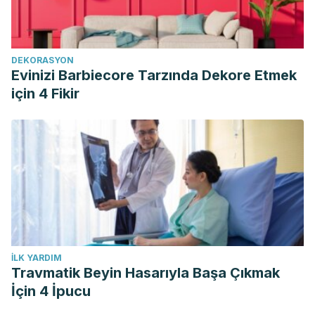
http://scielo.iics.una.py/scielo.php?pid=S2312-
38932017000200019&script=sci_abstract&tlng=es.
Academia Española de Dermatología y Venereología.
DEKORASYON
Celulitis, lo último para combatirla.
Evinizi Barbiecore Tarzında Dekore Etmek
https://aedv.es/comunicacion/notas-de-prensa/celulitis-lo-
için 4 Fikir
ultimo-para-combatirla/
Nutr Rev. 2012 Sep;70(9):534-47. Diverse Biological
Activities of Dandelion. doi: 10.1111/j.1753-4887.2012.00509.x.
Epub 2012 Aug 17.
J Altern Complement Med. 2009 Aug; 15(8): 929–934. The
Diuretic Effect in Human Subjects of an Extract of
Taraxacum officinale Folium over a Single Day. doi:
10.1089/acm.2008.0152
İLK YARDIM
PennState Hershey. Horsetail.
Travmatik Beyin Hasarıyla Başa Çıkmak
http://pennstatehershey.adam.com/content.aspx?
İçin 4 İpucu
productid=107&pid=33&gid=000257