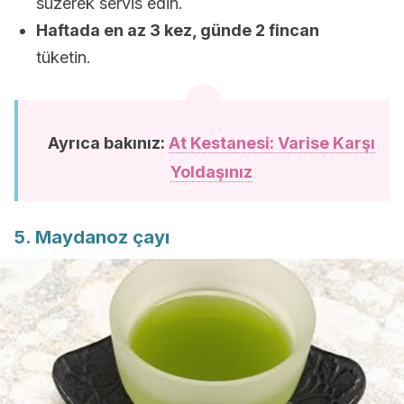
süzerek servis edin.
Haftada en az 3 kez, günde 2 fincan
tüketin.
Ayrıca bakınız:
At Kestanesi: Varise Karşı
Yoldaşınız
5. Maydanoz çayı