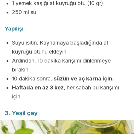
1 yemek kaşığı at kuyruğu otu (10 gr)
250 ml su
Yapılışı
Suyu ısıtın. Kaynamaya başladığında at
kuyruğu otunu ekleyin.
Ardından, 10 dakika karışımı dinlenmeye
bırakın.
10 dakika sonra,
süzün ve aç karna için.
Haftada en az 3 kez
, her sabah bu karışımı
için.
3. Yeşil çay